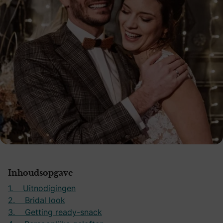
Inhoudsopgave
1. Uitnodigingen
2. Bridal look
3. Getting ready-snack