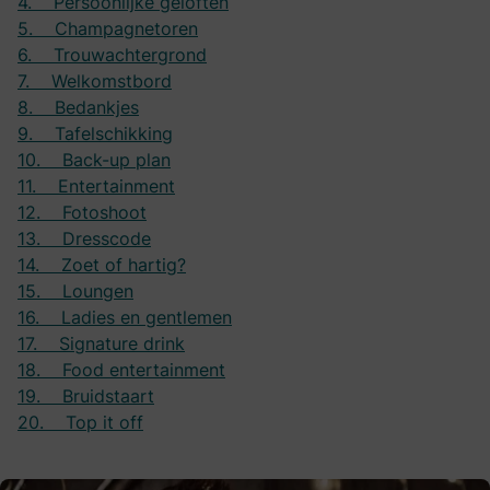
4. Persoonlijke geloften
5. Champagnetoren
6. Trouwachtergrond
7. Welkomstbord
8. Bedankjes
9. Tafelschikking
10. Back-up plan
11. Entertainment
12. Fotoshoot
13. Dresscode
14. Zoet of hartig?
15. Loungen
16. Ladies en gentlemen
17. Signature drink
18. Food entertainment
19. Bruidstaart
20. Top it off