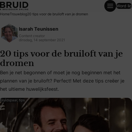
Word lid
20 tips voor de bruiloft van je dromen
Home
Trouwblog
20 tips voor de bruiloft van je dromen
Isarah Teunissen
Content creator
dinsdag, 14 september 2021
20 tips voor de bruiloft van je
dromen
Ben je net begonnen of moet je nog beginnen met het
Ben je net begonnen of moet je nog beginnen met het plannen
plannen van je bruiloft? Perfect! Met deze tips creëer je
het ultieme huwelijksfeest.
bruidspaar, tips