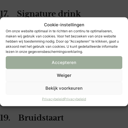
17. Signature drink
Cookie-instellingen
Creëer een signature drink voor je huwelijksdag, die je
Om onze website optimaal in te richten en continu te optimaliseren,
maken wij gebruik van cookies. Voor het bezoeken van onze website
professioneel laat mixen door een showbartender, en deel
hebben wij toestemming nodig. Door op "Accepteren" te klikken, gaat u
die uit tijdens de toost. Zorg ook voor een alcoholvrije
akkoord met het gebruik van cookies. U kunt gedetailleerde informatie
lezen in onze gegevensbeschermingsverklaring.
variant, dan kan iedereen genieten. Cheers!
Accepteren
18. Food entertainment
Weiger
Verwen je gasten met live cooking, waarbij een kok het
Bekijk voorkeuren
eten voor je ogen bereidt. Of regel foodtrucks met een
Privacybeleid
Privacybeleid
barbecue, minipizza’s, ijs, crêpes of koffiespecialiteiten.
19. Bruidstaart