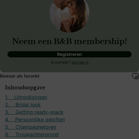
Neem een B&B membership!
Registreren
Al member?
log hier in
Bewaar als favoriet
Inhoudsopgave
1. Uitnodigingen
2. Bridal look
3. Getting ready-snack
4. Persoonlijke geloften
5. Champagnetoren
6. Trouwachtergrond