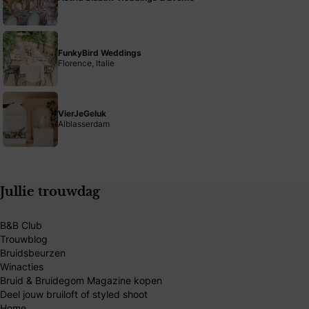
FunkyBird Weddings
Florence, Italie
VierJeGeluk
Alblasserdam
Jullie trouwdag
B&B Club
Trouwblog
Bruidsbeurzen
Winacties
Bruid & Bruidegom Magazine kopen
Deel jouw bruiloft of styled shoot
Home