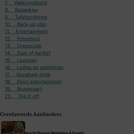
7. Welkomstbord
8. Bedankjes
9. Tafelschikking
10. Back-up plan
11. Entertainment
12. Fotoshoot
13. Dresscode
14. Zoet of hartig?
15. Loungen
16. Ladies en gentlemen
17. Signature drink
18. Food entertainment
19. Bruidstaart
20. Top it off
Gerelateerde Aanbieders
Astrid Blaauw Weddings & Events