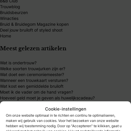
B&B Club
Trouwblog
Bruidsbeurzen
Winacties
Bruid & Bruidegom Magazine kopen
Deel jouw bruiloft of styled shoot
Home
Meest gelezen artikelen
Wat is ondertrouw?
Welke soorten trouwjurken zijn er?
Wat doet een ceremoniemeester?
Wanneer een trouwkaart versturen?
Wat kost een gemiddelde bruiloft
Moet ik de vader om de hand vragen?
Hoeveel geld moet je geven als huwelijkscadeau?
Cookie-instellingen
Mijn B&B Club
Om onze website optimaal in te richten en continu te optimaliseren,
maken wij gebruik van cookies. Voor het bezoeken van onze website
B&B Club – inloggen
hebben wij toestemming nodig. Door op "Accepteren" te klikken, gaat u
B&B Club – registreren
akkoord met het gebruik van cookies. U kunt gedetailleerde informatie