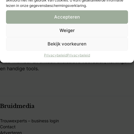
B&B Club – voordelen
lezen in onze gegevensbeschermingsverklaring.
B&B Club – voorwaarden
Accepteren
Over Bruid & Bruidegom
Weiger
Al 40 jaar dé plek voor bruidsparen die hun trouwdag
Bekijk voorkeuren
persoonlijk willen maken. Vind inspiratie, tips en
betrouwbare trouwexperts op één platform. Word B&B
Privacybeleid
Privacybeleid
Club-member en ontdek exclusieve voordelen, kortingen
en handige tools.
Bruidmedia
Trouwexperts – business login
Contact
Adverteren