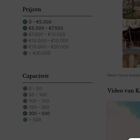
huwelijksdag.
Van ceremonie t
Prijzen
Neem bijvoorbe
0 – €5.000
Donjontoren. Id
€5.000 – €7.500
een prachtig ui
€7.500 – €10.000
daarin bomen va
€10.000 – €15.000
torens, slotgra
€15.000 – €20.000
> €20.000
Ligging
Kasteel Duursted
Meer foto’s bekij
kasteel ligt vla
Capaciteit
0 – 50
Video van K
50 – 100
100 – 150
150 – 200
200 – 500
> 500