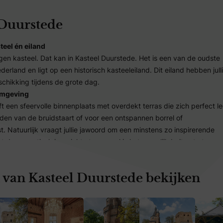
 Duurstede
teel én eiland
igen kasteel. Dat kan in Kasteel Duurstede. Het is een van de oudste
erland en ligt op een historisch kasteeleiland. Dit eiland hebben jull
schikking tijdens de grote dag.
omgeving
t een sfeervolle binnenplaats met overdekt terras die zich perfect l
jden van de bruidstaart of voor een ontspannen borrel of
 Natuurlijk vraagt jullie jawoord om een minstens zo inspirerende
 de romantisch ingerichte trouwzaal is het mogelijk buiten te trouw
ruimtes
 van Kasteel Duurstede bekijken
ekt het kasteel tot de verbeelding. Gewelfde plafonds, historische
nluchters vormen een prachtig decor voor jullie diner, buffet, recept
ordat het kasteel beschikt over meerdere zalen voor kleine én grote
 er bovendien altijd een passende ruimte voor elke activiteit tijdens 