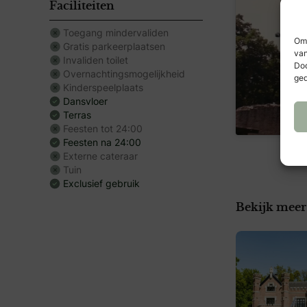
Faciliteiten
Toegang mindervaliden
Om 
Gratis parkeerplaatsen
van
Invaliden toilet
Doo
Overnachtingsmogelijkheid
ged
Kinderspeelplaats
Dansvloer
Terras
Feesten tot 24:00
Feesten na 24:00
Externe cateraar
Tuin
Exclusief gebruik
Bekijk meer