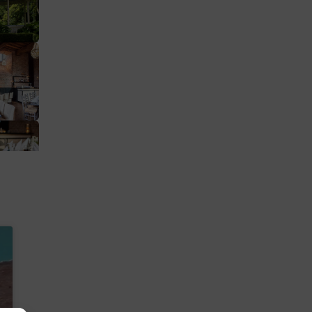
eb je
et
n
nd.