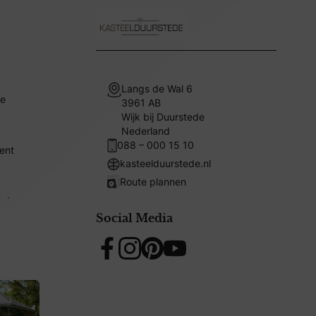
Langs de Wal 6
ie
3961 AB
Wijk bij Duurstede
Nederland
088 – 000 15 10
eent
kasteelduurstede.nl
Route plannen
en!
Social Media
Facebook
Instagram
Pinterest
YouTube
ie
jullie