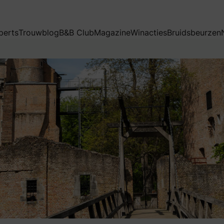
perts
Trouwblog
B&B Club
Magazine
Winacties
Bruidsbeurzen