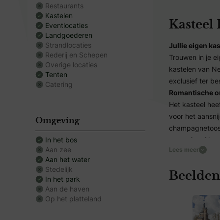
Restaurants
Kastelen
Kasteel
Eventlocaties
Landgoederen
Strandlocaties
Jullie eigen kas
Rederij en Schepen
Trouwen in je e
Overige locaties
kastelen van Ned
Tenten
exclusief ter be
Catering
Romantische 
Het kasteel heef
voor het aansni
Omgeving
champagnetoost.
In het bos
omgeving. Naast
Aan zee
Lees meer
Aan het water
Verschillende 
Stedelijk
Beelden
Ook binnen spre
In het park
haarden en kroo
Aan de haven
Op het platteland
en/of feest. Do
gezelschappen is