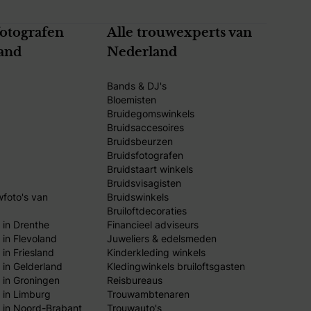
fotografen
Alle trouwexperts van
and
Nederland
Bands & DJ's
Bloemisten
Bruidegomswinkels
Bruidsaccesoires
Bruidsbeurzen
Bruidsfotografen
Bruidstaart winkels
Bruidsvisagisten
wfoto's van
Bruidswinkels
Bruiloftdecoraties
 in Drenthe
Financieel adviseurs
 in Flevoland
Juweliers & edelsmeden
in Friesland
Kinderkleding winkels
 in Gelderland
Kledingwinkels bruiloftsgasten
 in Groningen
Reisbureaus
 in Limburg
Trouwambtenaren
 in Noord-Brabant
Trouwauto's