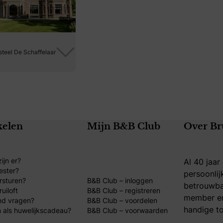
steel De Schaffelaar
kelen
Mijn B&B Club
Over Br
ijn er?
Al 40 jaar
ester?
persoonlij
rsturen?
B&B Club – inloggen
betrouwba
uiloft
B&B Club – registreren
member en
nd vragen?
B&B Club – voordelen
handige to
 als huwelijkscadeau?
B&B Club – voorwaarden