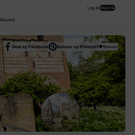
Log in
Word lid
Nieuws
Deel op Facebook
Bewaar op Pinterest
Bewaar