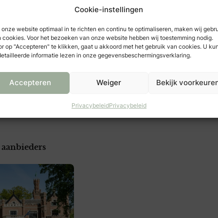
Cookie-instellingen
Klik om marketing cookies te accepteren
en deze inhoud in te schakelen
onze website optimaal in te richten en continu te optimaliseren, maken wij gebr
 cookies. Voor het bezoeken van onze website hebben wij toestemming nodig.
r op "Accepteren" te klikken, gaat u akkoord met het gebruik van cookies. U ku
etailleerde informatie lezen in onze gegevensbeschermingsverklaring.
Accepteren
Weiger
Bekijk voorkeure
Privacybeleid
Privacybeleid
 aanbieders