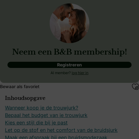
Neem een B&B membership!
Registreren
Al member?
log hier in
Bewaar als favoriet
Inhoudsopgave
Wanneer koop je de trouwjurk?
Bepaal het budget van je trouwjurk
Kies een stijl die bij je past
Let op de stof en het comfort van de bruidsjurk
Maak een afspraak bij een bruidsmodezaak