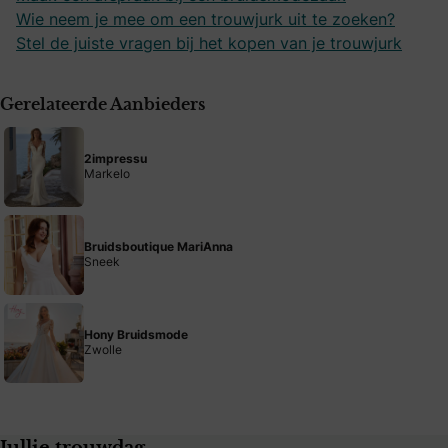
Wie neem je mee om een trouwjurk uit te zoeken?
Stel de juiste vragen bij het kopen van je trouwjurk
Gerelateerde Aanbieders
2impressu
Markelo
Bruidsboutique MariAnna
Sneek
Hony Bruidsmode
Zwolle