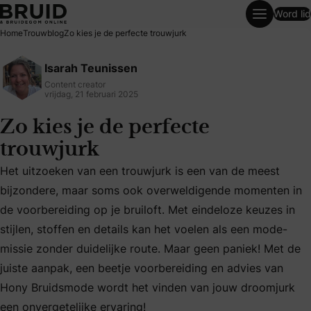
Word lid
Zo kies je de perfecte trouwjurk
Home
Trouwblog
Zo kies je de perfecte trouwjurk
Isarah Teunissen
Content creator
vrijdag, 21 februari 2025
Zo kies je de perfecte
trouwjurk
Het uitzoeken van een trouwjurk is een van de meest
bijzondere, maar soms ook overweldigende momenten in
de voorbereiding op je bruiloft. Met eindeloze keuzes in
Het uitzoeken van een trouwjurk is een van de meest bijzo
stijlen, stoffen en details kan het voelen als een mode-
missie zonder duidelijke route. Maar geen paniek! Met de
juiste aanpak, een beetje voorbereiding en advies van
Hony Bruidsmode wordt het vinden van jouw droomjurk
een onvergetelijke ervaring!