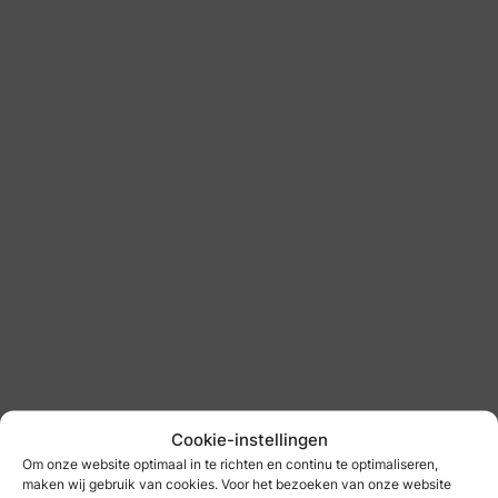
Bruidsmode van Os
bruidsmode
: 2impressu
Cookie-instellingen
Om onze website optimaal in te richten en continu te optimaliseren,
2impressu
maken wij gebruik van cookies. Voor het bezoeken van onze website