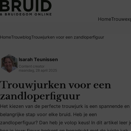
Trouwjurken voor een zandloperfiguur
Home
Trouwex
Home
Trouwblog
Trouwjurken voor een zandloperfiguur
Isarah Teunissen
Content creator
maandag, 28 april 2025
Trouwjurken voor een
zandloperfiguur
Het kiezen van de perfecte trouwjurk is een spannende en
belangrijke stap voor elke bruid. Heb je een
zandloperfiguur? Dan heb je volop keus! In dit artikel leer j
Het kiezen van de perfecte trouwjurk is een spannende en be
hoe je jouw figuur herkent en benadrukt met de juiste jurk,