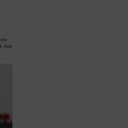
iste
t, heb