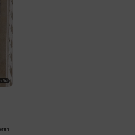
a Ruff
eren