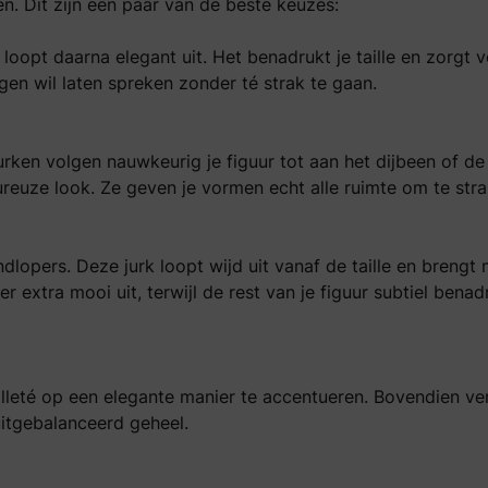
en. Dit zijn een paar van de beste keuzes:
n loopt daarna elegant uit. Het benadrukt je taille en zorgt 
ngen wil laten spreken zonder té strak te gaan.
urken volgen nauwkeurig je figuur tot aan het dijbeen of de
reuze look. Ze geven je vormen echt alle ruimte om te stra
andlopers. Deze jurk loopt wijd uit vanaf de taille en brengt
r extra mooi uit, terwijl de rest van je figuur subtiel benad
colleté op een elegante manier te accentueren. Bovendien ve
uitgebalanceerd geheel.