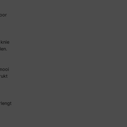
voor
 knie
len.
 mooi
rukt
rlengt