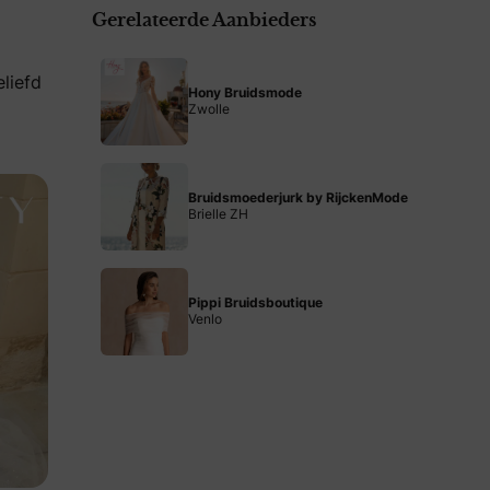
Gerelateerde Aanbieders
eliefd
Hony Bruidsmode
Zwolle
o
Bruidsmoederjurk by RijckenMode
Brielle ZH
Pippi Bruidsboutique
Venlo