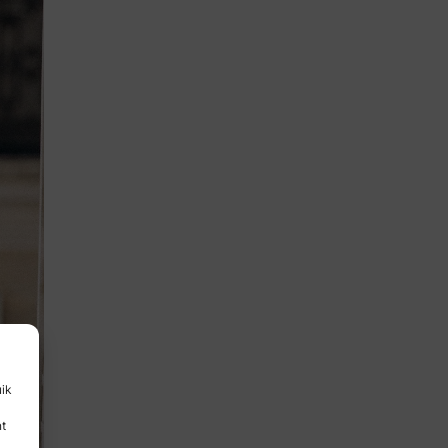
uik
nt