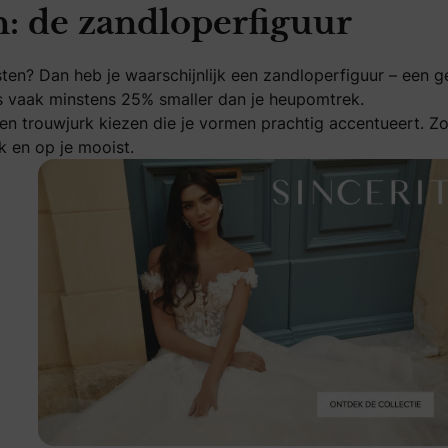
: de zandloperfiguur
sten? Dan heb je waarschijnlijk een zandloperfiguur – een g
is vaak minstens 25% smaller dan je heupomtrek.
en trouwjurk kiezen die je vormen prachtig accentueert. Z
jk en op je mooist.