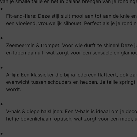
van je smalle taille en het in balans brengen van je ronding
Fit-and-flare
: Deze stijl sluit mooi aan tot aan de knie e
een vloeiend, vrouwelijk silhouet. Perfect als je je rondi
Zeemeermin
& trompet: Voor wie durft te shinen! Deze j
en lopen dan uit, wat zorgt voor een sensuele en glamou
A-lijn
: Een klassieker die bijna iedereen flatteert, ook z
evenwicht tussen schouders en heupen. Je taille springt e
wordt.
V-hals & diepe halslijnen: Een V-hals is ideaal om je de
het je bovenlichaam optisch, wat zorgt voor een mooi, 