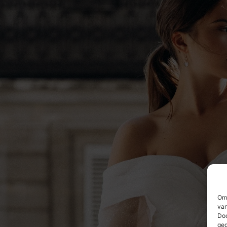
Om 
van
Doo
ged