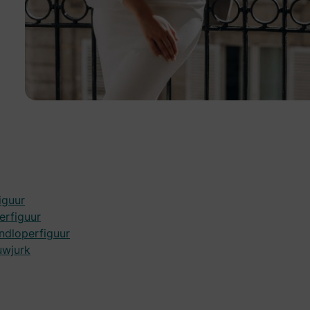
iguur
erfiguur
andloperfiguur
uwjurk