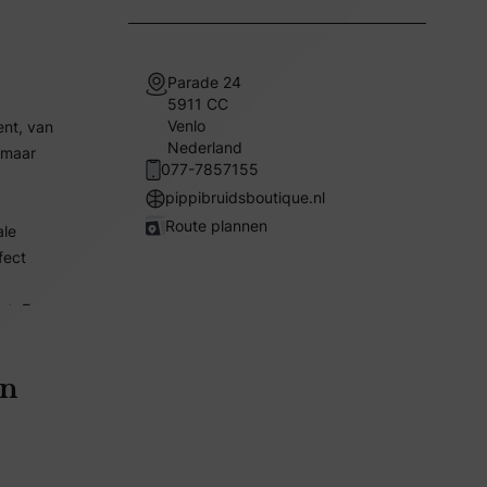
Parade 24
5911 CC
Venlo
ent, van
Nederland
zomaar
077-7857155
pippibruidsboutique.nl
Route plannen
ale
fect
nt. En
 zicht,
en
raait.
rvaring
ar om de