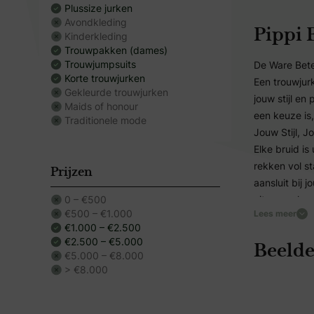
Plussize jurken
Avondkleding
Pippi 
Kinderkleding
Trouwpakken (dames)
Trouwjumpsuits
De Ware Bete
Korte trouwjurken
Een trouwjurk
Gekleurde trouwjurken
jouw stijl en
Maids of honour
een keuze is
Traditionele mode
Jouw Stijl, J
Elke bruid is
rekken vol s
Prijzen
aansluit bij j
0 – €500
uitgesproken 
€500 – €1.000
Lees meer
mocht dé jur
€1.000 – €2.500
speciaal voor
€2.500 – €5.000
Beelde
De Beleving 
€5.000 – €8.000
Het moment wa
> €8.000
Geen keuzest
waarin we ech