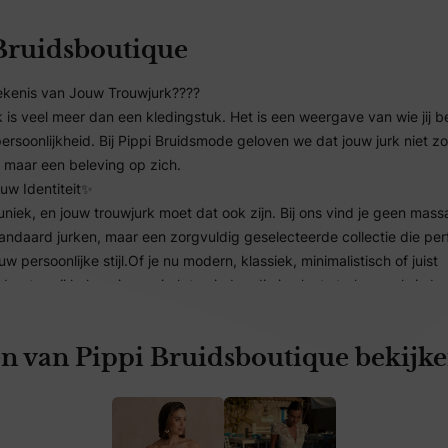
Bruidsboutique
kenis van Jouw Trouwjurk????
 is veel meer dan een kledingstuk. Het is een weergave van wie jij b
 persoonlijkheid. Bij Pippi Bruidsmode geloven we dat jouw jurk niet 
, maar een beleving op zich.
ouw Identiteit✨
 uniek, en jouw trouwjurk moet dat ook zijn. Bij ons vind je geen mass
tandaard jurken, maar een zorgvuldig geselecteerde collectie die per
ouw persoonlijke stijl.Of je nu modern, klassiek, minimalistisch of juist
bent – wij helpen je een jurk te vinden die jou laat stralen zoals je be
k er niet meteen tussen zitten? Dan halen we graag extra modellen op
 jou.
n van Pippi Bruidsboutique bekijk
van het Vinden van Dé Jurk????
arop je in de spiegel kijkt en voelt: dit is het – dat is waar het om d
ress, geen overweldigende opties, maar een intieme, persoonlijke e
t de tijd voor je nemen. Bij ons draait het niet om de kwantiteit, ma