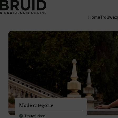
weddingpagesingle
Home
Trouwex
Mode categorie
Trouwjurken