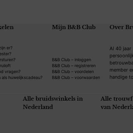
kelen
Mijn B&B Club
Over Br
ijn er?
Al 40 jaar
ester?
persoonlij
rsturen?
B&B Club – inloggen
betrouwba
uiloft
B&B Club – registreren
member en
nd vragen?
B&B Club – voordelen
handige to
 als huwelijkscadeau?
B&B Club – voorwaarden
Alle bruidswinkels in
Alle trouw
Nederland
van Nederl