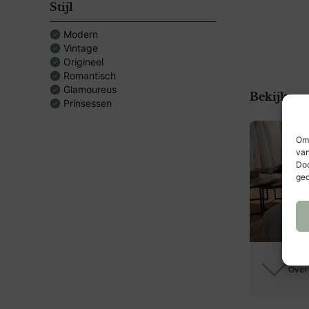
kwaliteit van
Stijl
Jouw trouwjur
Modern
liefde jouw t
Vintage
waardevol maa
Origineel
✨ Jouw jurk,
Romantisch
Glamoureus
Bekijk me
Prinsessen
Om 
van
Doo
ged
Over