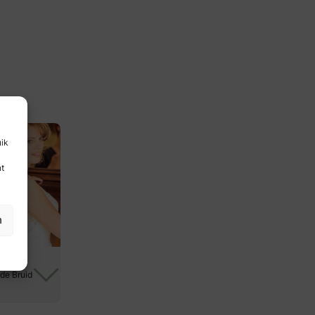
en en
zo
uik
nt
n
de Bruid