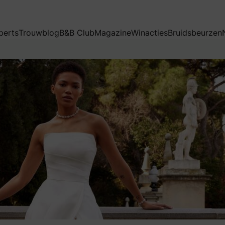
perts
Trouwblog
B&B Club
Magazine
Winacties
Bruidsbeurzen