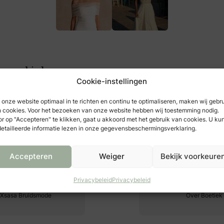
 jouw ervaring.
k vertelt jouw verhaal. Hij vangt het moment waarin je vol vertrouw
oekomst tegemoet stapt. Dat gevoel, die magie, dát is wat jouw jurk 
kt. En wij zijn er om je te helpen die ene, perfecte jurk te vinden.
 jouw moment. Plan nu je afspraak en beleef het zelf.✨
er aanbieders
Cookie-instellingen
onze website optimaal in te richten en continu te optimaliseren, maken wij gebr
 cookies. Voor het bezoeken van onze website hebben wij toestemming nodig.
r op "Accepteren" te klikken, gaat u akkoord met het gebruik van cookies. U ku
etailleerde informatie lezen in onze gegevensbeschermingsverklaring.
Accepteren
Weiger
Bekijk voorkeure
Privacybeleid
Privacybeleid
 Xsasa Bruidsmode
Over Boetiek 