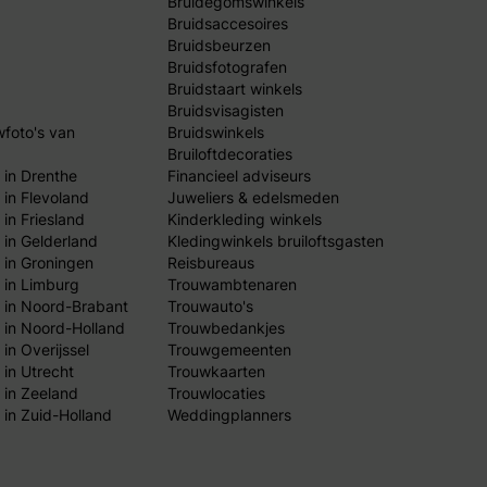
Bruidegomswinkels
Bruidsaccesoires
Bruidsbeurzen
Bruidsfotografen
Bruidstaart winkels
Bruidsvisagisten
wfoto's van
Bruidswinkels
Bruiloftdecoraties
 in Drenthe
Financieel adviseurs
 in Flevoland
Juweliers & edelsmeden
in Friesland
Kinderkleding winkels
 in Gelderland
Kledingwinkels bruiloftsgasten
 in Groningen
Reisbureaus
 in Limburg
Trouwambtenaren
 in Noord-Brabant
Trouwauto's
 in Noord-Holland
Trouwbedankjes
in Overijssel
Trouwgemeenten
 in Utrecht
Trouwkaarten
 in Zeeland
Trouwlocaties
 in Zuid-Holland
Weddingplanners