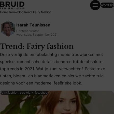
Word lid
Trend: Fairy fashion
Home
Trouwblog
Trend: Fairy fashion
Isarah Teunissen
Content creator
woensdag, 1 september 2021
Trend: Fairy fashion
Deze verfijnde en fabelachtig mooie trouwjurken met
speelse, romantische details behoren tot de absolute
Deze verfijnde en fabelachtig mooie trouwjurken met speel
toptrends in 2021. Wat je kunt verwachten? Pastelroze
tinten, bloem- en bladmotieven en nieuwe zachte tule-
designs voor een moderne, feeërieke look.
Fairy fashion, trouwjurk, fotoshoot