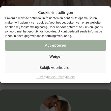
Cookie-instellingen
Om onze website optimaal in te richten en continu te optimaliseren,
maken wij gebruik van cookies. Voor het bezoeken van onze website
hebben wij toestemming nodig. Door op "Accepteren" te klikken, gaat u
akkoord met het gebruik van cookies. U kunt gedetailleerde informatie
3. De gebloemde illusie-details geven deze jurk een
lezen in onze gegevensbeschermingsverklaring.
romantisch en vrouwelijk karakter. Van
Casablanca
Accepteren
Beloved
.
Weiger
4. Het all-over bladdesign geeft deze jurk een romantisch,
tropische look. Van
Madi Lane
.
Bekijk voorkeuren
Privacybeleid
Privacybeleid