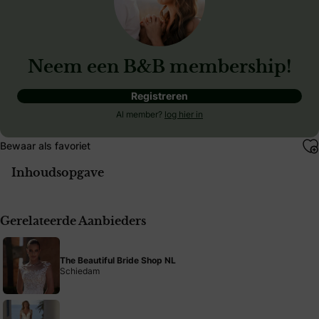
Neem een B&B membership!
Registreren
Al member?
log hier in
Bewaar als favoriet
Inhoudsopgave
Gerelateerde Aanbieders
The Beautiful Bride Shop NL
Schiedam