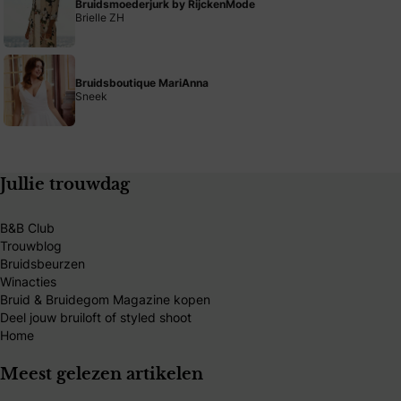
Bruidsmoederjurk by RijckenMode
Brielle ZH
Bruidsboutique MariAnna
Sneek
Jullie trouwdag
B&B Club
Trouwblog
Bruidsbeurzen
Winacties
Bruid & Bruidegom Magazine kopen
Deel jouw bruiloft of styled shoot
Home
Meest gelezen artikelen