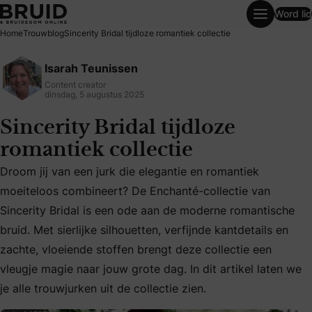
Word lid
Sincerity Bridal tijdloze romantiek collectie
Home
Trouwblog
Sincerity Bridal tijdloze romantiek collectie
Isarah Teunissen
Content creator
dinsdag, 5 augustus 2025
Sincerity Bridal tijdloze
romantiek collectie
Droom jij van een jurk die elegantie en romantiek
moeiteloos combineert? De Enchanté-collectie van
Sincerity Bridal is een ode aan de moderne romantische
Droom jij van een jurk die elegantie en romantiek moeiteloo
bruid. Met sierlijke silhouetten, verfijnde kantdetails en
zachte, vloeiende stoffen brengt deze collectie een
vleugje magie naar jouw grote dag. In dit artikel laten we
je alle trouwjurken uit de collectie zien.