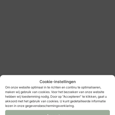
: Boetiek de Bruid
Boetiek de Bruid
bruidsmode
Cookie-instellingen
Bekijk alle bruidsmode
Om onze website optimaal in te richten en continu te optimaliseren,
maken wij gebruik van cookies. Voor het bezoeken van onze website
hebben wij toestemming nodig. Door op "Accepteren" te klikken, gaat u
akkoord met het gebruik van cookies. U kunt gedetailleerde informatie
lezen in onze gegevensbeschermingsverklaring.