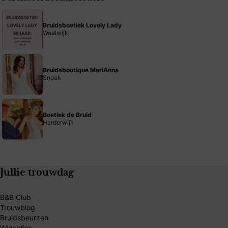
Bruidsboetiek Lovely Lady
Waalwijk
Bruidsboutique MariAnna
Sneek
Boetiek de Bruid
Harderwijk
Jullie trouwdag
B&B Club
Trouwblog
Bruidsbeurzen
Winacties