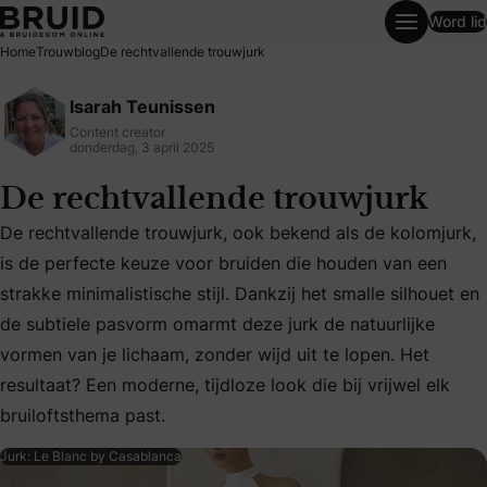
Word lid
De rechtvallende trouwjurk
Home
Trouwblog
De rechtvallende trouwjurk
Isarah Teunissen
Content creator
donderdag, 3 april 2025
De rechtvallende trouwjurk
De rechtvallende trouwjurk, ook bekend als de kolomjurk,
is de perfecte keuze voor bruiden die houden van een
strakke minimalistische stijl. Dankzij het smalle silhouet en
De rechtvallende trouwjurk, ook bekend als de kolomjurk, is
de subtiele pasvorm omarmt deze jurk de natuurlijke
vormen van je lichaam, zonder wijd uit te lopen. Het
resultaat? Een moderne, tijdloze look die bij vrijwel elk
bruiloftsthema past.
Jurk: Le Blanc by Casablanca