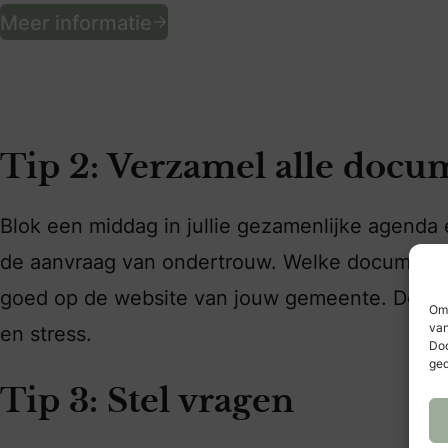
Unieke bruiloftstyling door V
Meer informatie
Tip 2: Verzamel alle docu
Blok een middag in jullie gezamenlijke agenda
de aanvraag van ondertrouw. Welke documenten 
goed op de website van jouw gemeente. Door a
Om 
van
en stress.
Doo
ged
Tip 3: Stel vragen