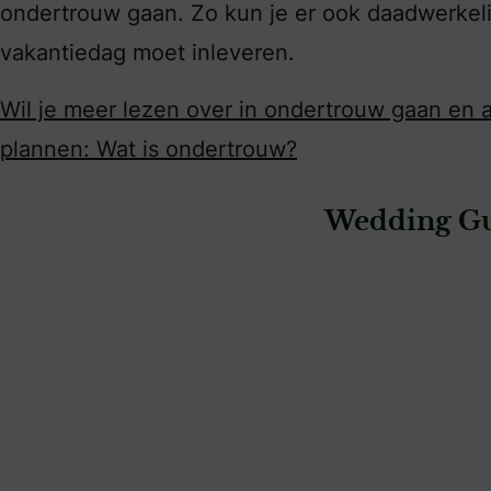
ondertrouw gaan. Zo kun je er ook daadwerkeli
vakantiedag moet inleveren.
Wil je meer lezen over in ondertrouw gaan en al
plannen: Wat is ondertrouw?
Wedding Gu
: Spicy Lemon Events
: Love&Berries