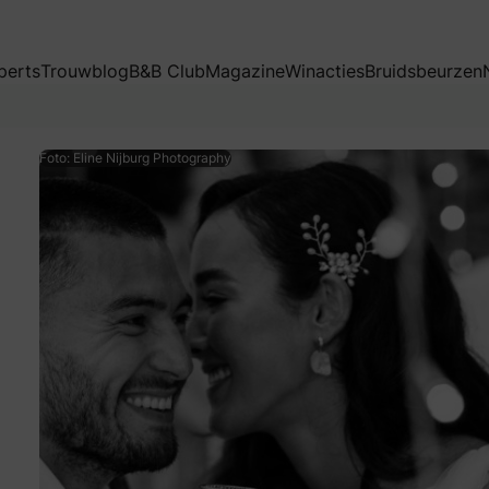
perts
Trouwblog
B&B Club
Magazine
Winacties
Bruidsbeurzen
Foto: Eline Nijburg Photography
 de gemeente dat jullie van plan zijn te gaan trouwen. De 