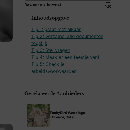
Bewaar als favoriet
Inhoudsopgave
Tip 1: praat met elkaar
Tip 2: Verzamel alle documenten
tegelijk
Tip 3: Stel vragen
Tip 4: Maak er een feestje van!
Tip 5: Check je
arbeidsvoorwaarden
Gerelateerde Aanbieders
FunkyBird Weddings
Florence, Italie