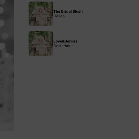
The Bridal Blush
Heiloo
Love&Berries
Oosterhout