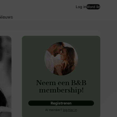
Log in
Word lid
Nieuws
Neem een B&B
membership!
Registreren
gemeente gaat vervolgens controleren of jullie aan de wette
Al member?
log hier in