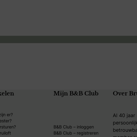
s
True Color Events
weddingplanner
kelen
Mijn B&B Club
Over Br
ijn er?
Al 40 jaar
ester?
persoonlij
rsturen?
B&B Club – inloggen
betrouwba
uiloft
B&B Club – registreren