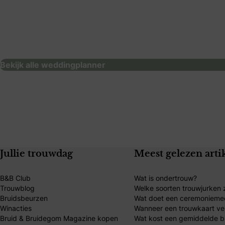
Spicy Lemon Events
Love&Berrie
weddingplanner
weddingplanner
Bekijk alle weddingplanner
Jullie trouwdag
Meest gelezen arti
B&B Club
Wat is ondertrouw?
Trouwblog
Welke soorten trouwjurken z
Bruidsbeurzen
Wat doet een ceremonieme
Winacties
Wanneer een trouwkaart ve
Bruid & Bruidegom Magazine kopen
Wat kost een gemiddelde br