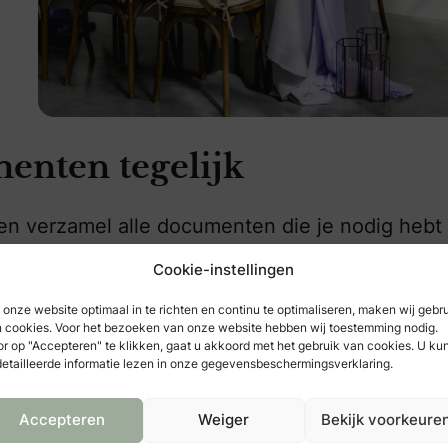
elvet Green
menten tegelijk
 en verzamel alle documenten die je nodig hebt
dit zijn, verschilt per gemeente. Check dit d
Cookie-instellingen
lles in een keer te verzamelen voorkom je cha
onze website optimaal in te richten en continu te optimaliseren, maken wij gebr
 cookies. Voor het bezoeken van onze website hebben wij toestemming nodig.
r op "Accepteren" te klikken, gaat u akkoord met het gebruik van cookies. U ku
etailleerde informatie lezen in onze gegevensbeschermingsverklaring.
Accepteren
Weiger
Bekijk voorkeure