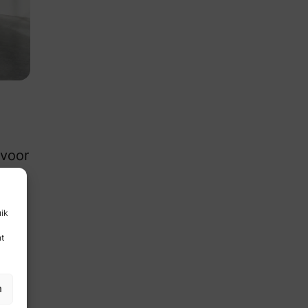
 voor
us
os
uik
nt
n