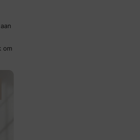
 aan
jk om