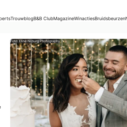
perts
Trouwblog
B&B Club
Magazine
Winacties
Bruidsbeurzen
Foto: Eline Nijburg Photography
e
ag. Maar je wil natuurlijk ook dat hij super lekker is. Met 