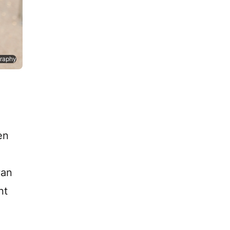
graphy
en
h
van
nt