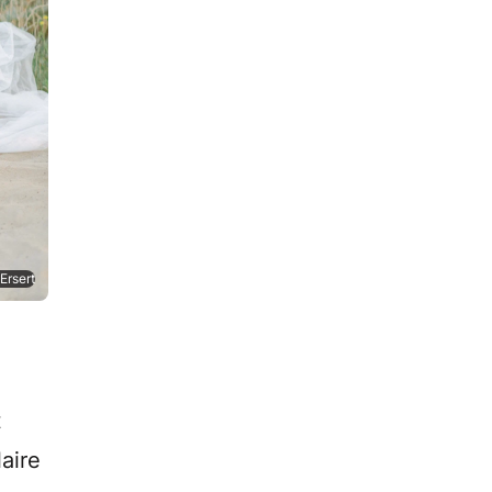
 Ersert
t
aire