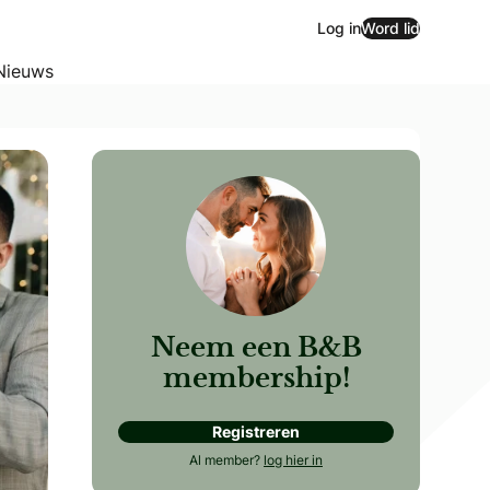
Log in
Word lid
Nieuws
Neem een B&B
membership!
Registreren
welke belangrijke punten moet je rekening houden bij het kie
Al member?
log hier in