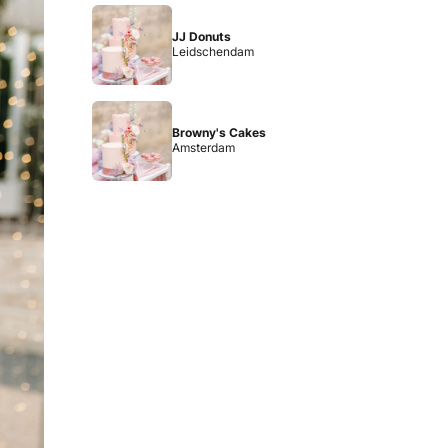
JJ Donuts
Leidschendam
Browny's Cakes
Amsterdam