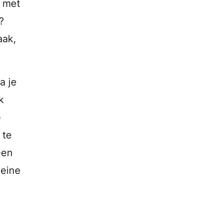
g met
?
aak,
a je
k
e
 te
een
leine