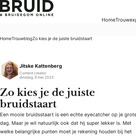
Zo kies je de juiste bruidstaart
Home
Trouwex
Home
Trouwblog
Zo kies je de juiste bruidstaart
Jitske Kattenberg
Content creator
dinsdag, 9 mei 2023
Zo kies je de juiste
bruidstaart
Een mooie bruidsstaart is een echte eyecatcher op je grot
dag. Maar je wil natuurlijk ook dat hij super lekker is. Met
Een mooie bruidsstaart is een echte eyecatcher op je grote d
welke belangrijke punten moet je rekening houden bij het