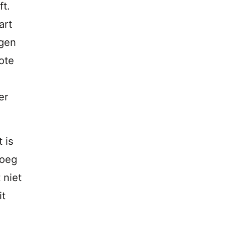
ft.
art
agen
ote
er
 is
noeg
 niet
it