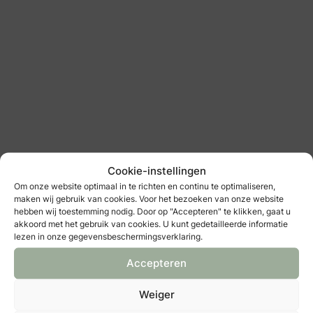
bruidsmode
: Pippi Bruidsboutique
Cookie-instellingen
Om onze website optimaal in te richten en continu te optimaliseren,
maken wij gebruik van cookies. Voor het bezoeken van onze website
Pippi Bruidsboutique
hebben wij toestemming nodig. Door op "Accepteren" te klikken, gaat u
akkoord met het gebruik van cookies. U kunt gedetailleerde informatie
bruidsmode
lezen in onze gegevensbeschermingsverklaring.
Bekijk alle bruidsmode
Accepteren
“
Bij Rosa Clará Haute Couture
zijn de ontwerpen
geïnspireerd door moderne architectuur en strakke,
Weiger
minimalistische modellen. Uitzonderlijke stoffen zoals