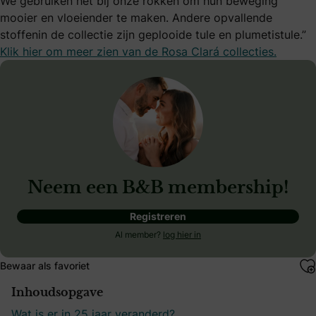
We gebruiken het bij onze rokken om hun beweging
mooier en vloeiender te maken. Andere opvallende
stoffenin de collectie zijn geplooide tule en plumetistule.”
Klik hier om meer zien van de Rosa Clará collecties.
Neem een B&B membership!
Registreren
Al member?
log hier in
Bewaar als favoriet
Inhoudsopgave
Wat is er in 25 jaar veranderd?