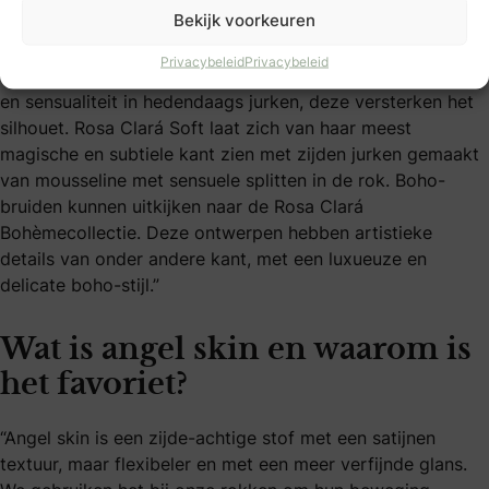
Bekijk voorkeuren
zijdesatijn, angel skin, crêpe georgette, Italiaanse cloque
en tule met stippen bepalen de verfijnde, romantische
Privacybeleid
Privacybeleid
collectie. De Rosa Clarácollectie combineert minimalisme
en sensualiteit in hedendaags jurken, deze versterken het
silhouet. Rosa Clará Soft laat zich van haar meest
magische en subtiele kant zien met zijden jurken gemaakt
van mousseline met sensuele splitten in de rok. Boho-
bruiden kunnen uitkijken naar de Rosa Clará
Bohèmecollectie. Deze ontwerpen hebben artistieke
details van onder andere kant, met een luxueuze en
delicate boho-stijl.”
Wat is angel skin en waarom is
het favoriet?
“Angel skin is een zijde-achtige stof met een satijnen
textuur, maar flexibeler en met een meer verfijnde glans.