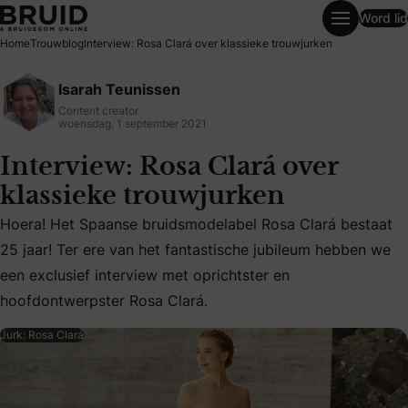
Word lid
Interview: Rosa Clará over klassieke trouwjurken
Home
Trouwblog
Interview: Rosa Clará over klassieke trouwjurken
Isarah Teunissen
Content creator
woensdag, 1 september 2021
Interview: Rosa Clará over
klassieke trouwjurken
Hoera! Het Spaanse bruidsmodelabel Rosa Clará bestaat
Hoera! Het Spaanse bruidsmodelabel Rosa Clará bestaat 25 
25 jaar! Ter ere van het fantastische jubileum hebben we
een exclusief interview met oprichtster en
hoofdontwerpster Rosa Clará.
Jurk: Rosa Clará