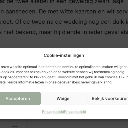
dat de twee allebei in een geweldig zwart jasje
en aansneden. De met witte kaarsen en wit serv
leet. Of de twee na de wedding nog een duik i
iet bekend, maar hij diende in ieder geval als
Cookie-instellingen
N POLEN
onze website optimaal in te richten en continu te optimaliseren, maken wij gebr
d dat jaar hun verloving. Ze hebben hun trouwe
 cookies. Voor het bezoeken van onze website hebben wij toestemming nodig.
r op "Accepteren" te klikken, gaat u akkoord met het gebruik van cookies. U ku
voor ons – wel allebei de prachtige beelden op
etailleerde informatie lezen in onze gegevensbeschermingsverklaring.
van de feestelijke ceremonie:
Accepteren
Weiger
Bekijk voorkeure
Privacybeleid
Privacybeleid