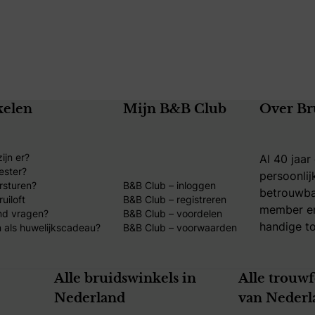
kelen
Mijn B&B Club
Over Br
ijn er?
Al 40 jaar
ester?
persoonlij
rsturen?
B&B Club – inloggen
betrouwba
uiloft
B&B Club – registreren
member en
nd vragen?
B&B Club – voordelen
handige to
 als huwelijkscadeau?
B&B Club – voorwaarden
Alle bruidswinkels in
Alle trouw
Nederland
van Nederl