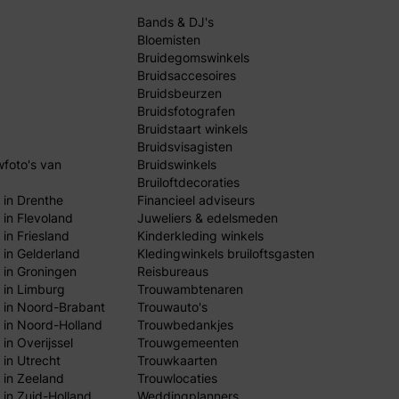
Bands & DJ's
Bloemisten
Bruidegomswinkels
Bruidsaccesoires
Bruidsbeurzen
Bruidsfotografen
Bruidstaart winkels
Bruidsvisagisten
wfoto's van
Bruidswinkels
Bruiloftdecoraties
 in Drenthe
Financieel adviseurs
 in Flevoland
Juweliers & edelsmeden
in Friesland
Kinderkleding winkels
 in Gelderland
Kledingwinkels bruiloftsgasten
 in Groningen
Reisbureaus
 in Limburg
Trouwambtenaren
 in Noord-Brabant
Trouwauto's
 in Noord-Holland
Trouwbedankjes
in Overijssel
Trouwgemeenten
 in Utrecht
Trouwkaarten
 in Zeeland
Trouwlocaties
 in Zuid-Holland
Weddingplanners