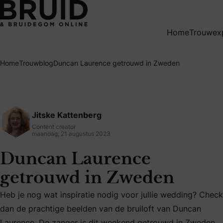
Duncan Laurence getrouwd in Zweden
Home
Trouwex
Home
Trouwblog
Duncan Laurence getrouwd in Zweden
Jitske Kattenberg
Content creator
maandag, 21 augustus 2023
Duncan Laurence
getrouwd in Zweden
Heb je nog wat inspiratie nodig voor jullie wedding? Check
dan de prachtige beelden van de bruiloft van Duncan
Heb je nog wat inspiratie nodig voor jullie wedding? Chec
Laurence. De zanger is dit weekend getrouwd in Zweden