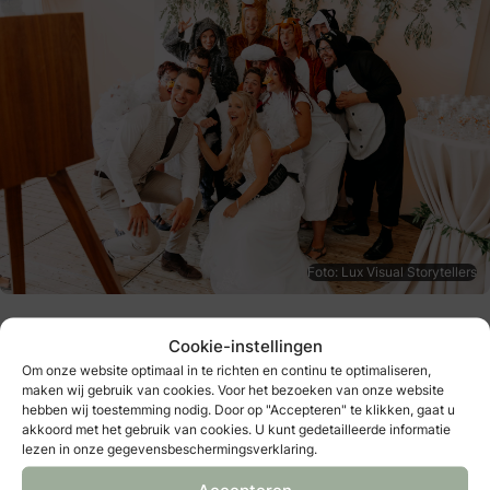
Foto: Lux Visual Storytellers
Cookie-instellingen
Om onze website optimaal in te richten en continu te optimaliseren,
maken wij gebruik van cookies. Voor het bezoeken van onze website
De receptie
hebben wij toestemming nodig. Door op "Accepteren" te klikken, gaat u
akkoord met het gebruik van cookies. U kunt gedetailleerde informatie
“Zaterdag konden we even bijkomen”, zegt Remy. “En onze
lezen in onze gegevensbeschermingsverklaring.
kleding naar de stomerij brengen, want jeetje: die lucht!