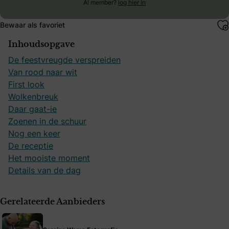
Al member?
log hier in
Bewaar als favoriet
Inhoudsopgave
De feestvreugde verspreiden
Van rood naar wit
First look
Wolkenbreuk
Daar gaat-ie
Zoenen in de schuur
Nog een keer
De receptie
Het mooiste moment
Details van de dag
Gerelateerde Aanbieders