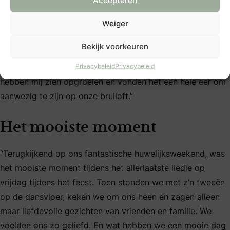
Accepteren
Daarna hebben we met vrienden de boerderij lichtelijk
Weiger
omgebouwd, want er kwamen ruim 400 gasten naar de
receptie.” Ilse: “Het was fantastisch om m’n jurk nog een
Bekijk voorkeuren
keer aan te kunnen en om dit bijzondere moment te delen
Privacybeleid
Privacybeleid
met zakenrelaties uit m’n vaders bedrijf. Sommige van hen
hebben mij zien opgroeien en vonden het een hele eer om
aanwezig te zijn op onze bruiloft.”
Het mooiste moment
“Terugkijkend op ons fantastische huwelijksweekend, was
het mooiste moment tijdens het allerlaatste liedje op
vrijdag tijdens het feest. Toen stonden we met z’n tweeën
op de dansvloer, keken we om ons heen en zagen alleen
maar liefdevolle gezichten van vrienden en familie. We
voelden ons zo geliefd. En wat hebben we een mooie dag