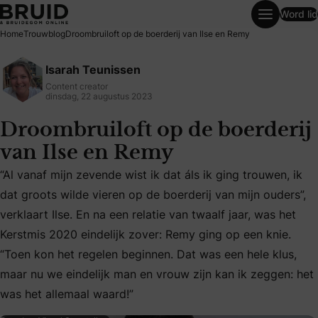
Word lid
Droombruiloft op de boerderij van Ilse en Remy
Home
Trouwblog
Droombruiloft op de boerderij van Ilse en Remy
Isarah Teunissen
Content creator
dinsdag, 22 augustus 2023
Droombruiloft op de boerderij
van Ilse en Remy
“Al vanaf mijn zevende wist ik dat áls ik ging trouwen, ik
dat groots wilde vieren op de boerderij van mijn ouders”,
verklaart Ilse. En na een relatie van twaalf jaar, was het
“Al vanaf mijn zevende wist ik dat áls ik ging trouwen, ik 
Kerstmis 2020 eindelijk zover: Remy ging op een knie.
“Toen kon het regelen beginnen. Dat was een hele klus,
maar nu we eindelijk man en vrouw zijn kan ik zeggen: het
was het allemaal waard!”