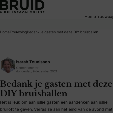
Bedank je gasten met deze DIY bruisballen
Home
Trouwex
Home
Trouwblog
Bedank je gasten met deze DIY bruisballen
Isarah Teunissen
Content creator
donderdag, 9 december 2021
Bedank je gasten met deze
DIY bruisballen
Het is leuk om aan jullie gasten een aandenken aan jullie
Het is leuk om aan jullie gasten een aandenken aan jullie b
bruiloft te geven. Verras ze aan het eind van de avond met