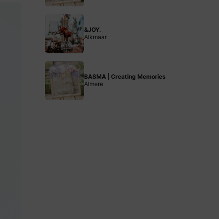
&JOY.
Alkmaar
BASMA | Creating Memories
Almere