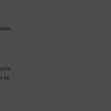
 doen
ische
at ze