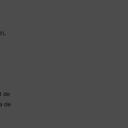
e),
t de
a de