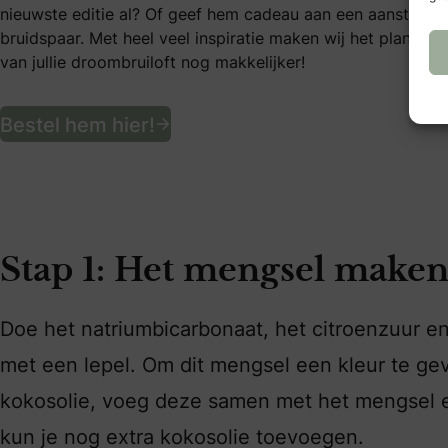
nieuwste editie al? Of geef hem cadeau aan een aanstaand
bruidspaar. Met heel veel inspiratie maken wij het plannen
van jullie droombruiloft nog makkelijker!
Ontvang een jaar lang het le
Bestel hem hier!
Stap 1: Het mengsel make
Doe het natriumbicarbonaat, het citroenzuur 
met een lepel. Om dit mengsel een kleur te gev
kokosolie, voeg deze samen met het mengsel en 
kun je nog extra kokosolie toevoegen.