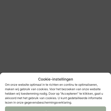
juweliers & edelsmeden
: Juwelier van den Mosselaar
Juwelier van den Mosselaar
Cookie-instellingen
juweliers & edelsmeden
Om onze website optimaal in te richten en continu te optimaliseren,
maken wij gebruik van cookies. Voor het bezoeken van onze website
hebben wij toestemming nodig. Door op "Accepteren" te klikken, gaat u
Bekijk alle juweliers & edelsmeden
akkoord met het gebruik van cookies. U kunt gedetailleerde informatie
lezen in onze gegevensbeschermingsverklaring.