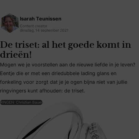
Isarah Teunissen
Content creator
dinsdag, 14 september 2021
De triset: al het goede komt in
drieën!
Mogen we je voorstellen aan de nieuwe liefde in je leven?
Mogen we je voorstellen aan de nieuwe liefde in je leven? Ee
Eentje die er met een driedubbele lading glans en
fonkeling voor zorgt dat je je ogen bijna niet van jullie
ringvingers kunt afhouden: de triset.
RINGEN: Christian Bauer