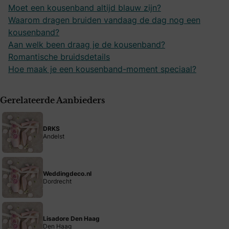
Moet een kousenband altijd blauw zijn?
Waarom dragen bruiden vandaag de dag nog een
kousenband?
Aan welk been draag je de kousenband?
Romantische bruidsdetails
Hoe maak je een kousenband-moment speciaal?
Gerelateerde Aanbieders
DRKS
Andelst
Weddingdeco.nl
Dordrecht
Lisadore Den Haag
Den Haag