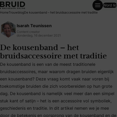
Word lid
De kousenband – het bruidsaccessoire met traditie
Home
Trouwblog
De kousenband – het bruidsaccessoire met traditie
Isarah Teunissen
Content creator
donderdag, 16 december 2021
De kousenband – het
bruidsaccessoire met traditie
De kousenband is een van de meest traditionele
bruidsaccessoires, maar waarom dragen bruiden eigenlijk
een kousenband? Deze vraag komt vaak naar voren bij
toekomstige bruiden die zich voorbereiden op hun grote
De kousenband is een van de meest traditionele bruidsacce
dag. De kousenband is namelijk veel meer dan een simpel
stuk kant of satijn – het is een accessoire vol symboliek,
geschiedenis en traditie. In dit artikel nemen we je mee
door de betekenis en oorsprong van de kousenband en de