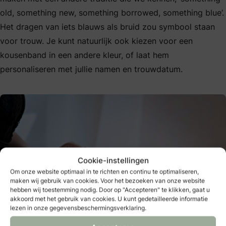
old, something new, something borrowed, something blue’.
Het dragen van iets blauws als bruid zou symbool staan
voor trouw. Je kunt natuurlijk ook kiezen voor een
kousenband in een andere kleur, of laat hem
personaliseren met jullie namen en trouwdatum.
Cookie-instellingen
Om onze website optimaal in te richten en continu te optimaliseren,
maken wij gebruik van cookies. Voor het bezoeken van onze website
hebben wij toestemming nodig. Door op "Accepteren" te klikken, gaat u
akkoord met het gebruik van cookies. U kunt gedetailleerde informatie
lezen in onze gegevensbeschermingsverklaring.