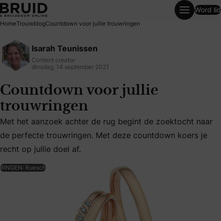
Word lid
Countdown voor jullie trouwringen
Home
Trouwblog
Countdown voor jullie trouwringen
Isarah Teunissen
Content creator
dinsdag, 14 september 2021
Countdown voor jullie
trouwringen
Met het aanzoek achter de rug begint de zoektocht naar
Met het aanzoek achter de rug begint de zoektocht naar de
de perfecte trouwringen. Met deze countdown koers je
recht op jullie doel af.
RINGEN: Ruesch