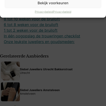
Inhoudsopgave
Bekijk voorkeuren
Start met oriënteren 16 weken vooraf
Privacybeleid
Privacybeleid
12 weken voor de bruiloft
8 tot 10 weken voor de bruiloft
6 tot 8 weken voor de bruiloft
1 tot 2 weken voor de bruiloft
In één oogopslag de trouwringen checklist
Onze leukste juweliers en goudsmeden:
Gerelateerde Aanbieders
Siebel Juweliers Utrecht Bakkerstraat
Utrecht
Siebel Juweliers Amstelveen
Amstelveen