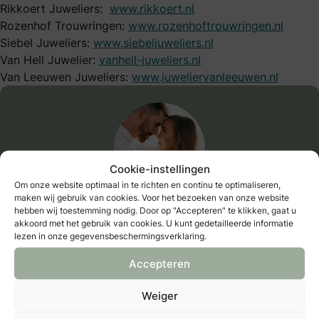
Rikkoert Juweliers:
www.rikkoert.nl
Rozenhof Trouwringen:
www.rozenhoftrouwringen.nl
Siebel Juweliers:
www.siebeljuweliers.nl
Van Hell Juwelier:
vanhell-juweliers.nl
Van Leeuwen Juweliers:
www.juweliervanleeuwen.nl
Cookie-instellingen
Om onze website optimaal in te richten en continu te optimaliseren,
maken wij gebruik van cookies. Voor het bezoeken van onze website
hebben wij toestemming nodig. Door op "Accepteren" te klikken, gaat u
Neem een B&B membership!
akkoord met het gebruik van cookies. U kunt gedetailleerde informatie
lezen in onze gegevensbeschermingsverklaring.
Registreren
Accepteren
Al member?
log hier in
Bewaar als favoriet
Weiger