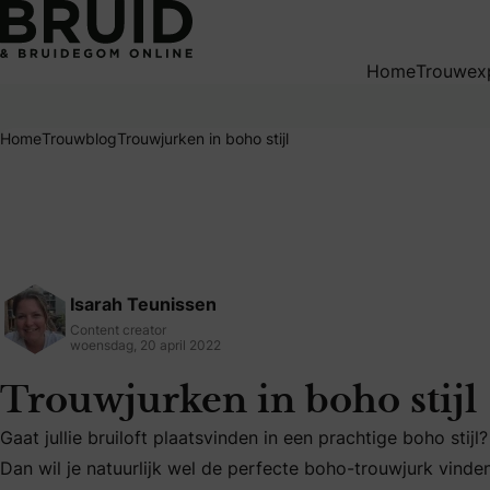
Trouwjurken in boho stijl
Home
Trouwex
Home
Trouwblog
Trouwjurken in boho stijl
Isarah Teunissen
Content creator
woensdag, 20 april 2022
Trouwjurken in boho stijl
Gaat jullie bruiloft plaatsvinden in een prachtige boho stijl?
Gaat jullie bruiloft plaatsvinden in een prachtige boho stij
Dan wil je natuurlijk wel de perfecte boho-trouwjurk vinden