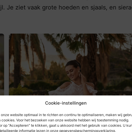
jl. Je ziet vaak grote hoeden en sjaals, en sier
Cookie-instellingen
onze website optimaal in te richten en continu te optimaliseren, maken wij gebr
 cookies. Voor het bezoeken van onze website hebben wij toestemming nodig.
r op "Accepteren" te klikken, gaat u akkoord met het gebruik van cookies. U ku
etailleerde informatie lezen in onze gegevensbeschermingsverklaring.