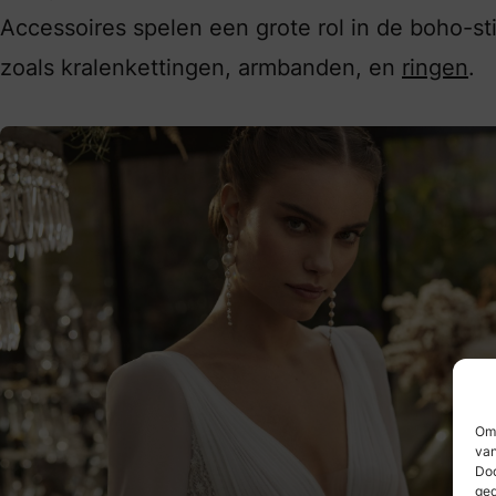
Accessoires spelen een grote rol in de boho-sti
zoals kralenkettingen, armbanden, en
ringen
.
Om 
van
Doo
ged