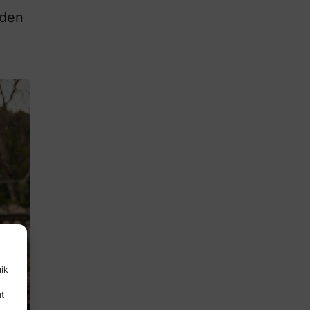
aden
uik
nt