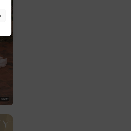
n
oretti