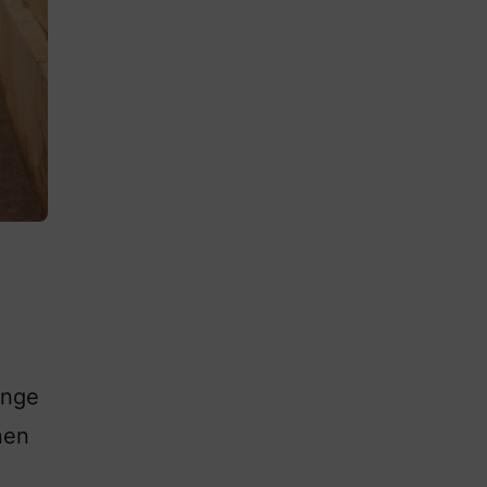
ange
nen