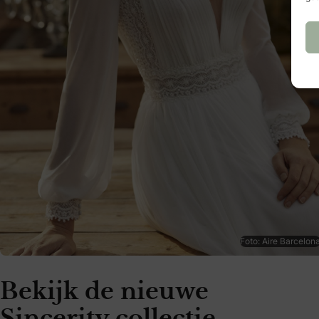
Foto: Aire Barcelon
Bekijk de nieuwe
Sincerity collectie