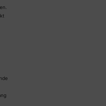
en.
kt
ende
ang