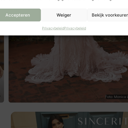
Accepteren
Weiger
Bekijk voorkeure
Privacybeleid
Privacybeleid
a
Foto: Monica L