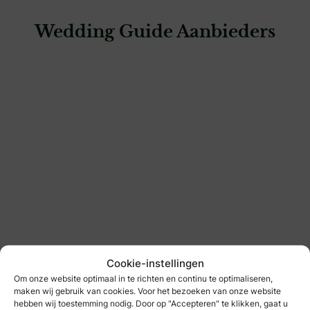
Wedding Guide Aanbieders
: Gents | Enschede
Gents | Enschede
bruidegom
Cookie-instellingen
Om onze website optimaal in te richten en continu te optimaliseren,
: Gents | Breda
maken wij gebruik van cookies. Voor het bezoeken van onze website
hebben wij toestemming nodig. Door op "Accepteren" te klikken, gaat u