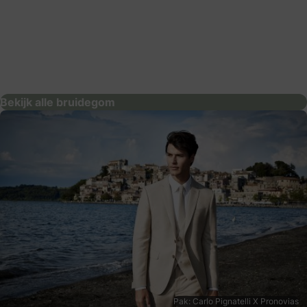
Gents | Amterdam
bruidegom
Bekijk alle bruidegom
Pak: Carlo Pignatelli X Pronovias