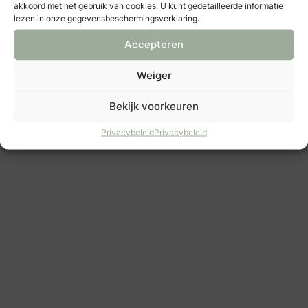
akkoord met het gebruik van cookies. U kunt gedetailleerde informatie
lezen in onze gegevensbeschermingsverklaring.
Accepteren
Weiger
Bekijk voorkeuren
Privacybeleid
Privacybeleid
Gents | Breda
bruidegom
: Gents | Amterdam