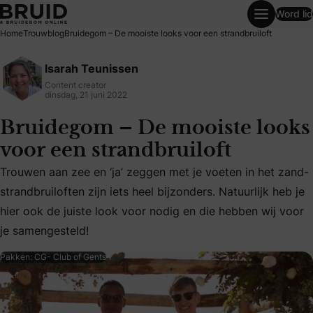
Word lid
Bruidegom – De mooiste looks voor een strandbruiloft
Home
Trouwblog
Bruidegom – De mooiste looks voor een strandbruiloft
Isarah Teunissen
Content creator
dinsdag, 21 juni 2022
Bruidegom – De mooiste looks
voor een strandbruiloft
Trouwen aan zee en ‘ja’ zeggen met je voeten in het zand-
Trouwen aan zee en ‘ja’ zeggen met je voeten in het zand-st
strandbruiloften zijn iets heel bijzonders. Natuurlijk heb je
hier ook de juiste look voor nodig en die hebben wij voor
je samengesteld!
Pakken: CG- Club of Gents