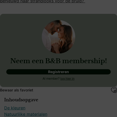
Benieuwd naar strandlooks voor de bruid?
Neem een B&B membership!
Registreren
Al member?
log hier in
Bewaar als favoriet
Inhoudsopgave
De kleuren
Natuurlijke materialen