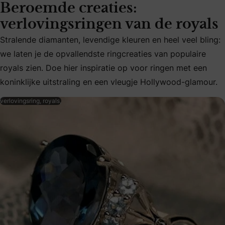
Beroemde creaties:
verlovingsringen van de royals
Stralende diamanten, levendige kleuren en heel veel bling:
Stralende diamanten, levendige kleuren en heel veel bling: 
we laten je de opvallendste ringcreaties van populaire
royals zien. Doe hier inspiratie op voor ringen met een
koninklijke uitstraling en een vleugje Hollywood-glamour.
verlovingsring, royals,