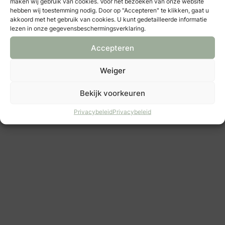
maken wij gebruik van cookies. Voor het bezoeken van onze website
hebben wij toestemming nodig. Door op "Accepteren" te klikken, gaat u
akkoord met het gebruik van cookies. U kunt gedetailleerde informatie
lezen in onze gegevensbeschermingsverklaring.
Accepteren
Juwelier van den Mosselaar
Weiger
juweliers & edelsmeden
Bekijk voorkeuren
: Siebel Juweliers Amstelveen
Privacybeleid
Privacybeleid