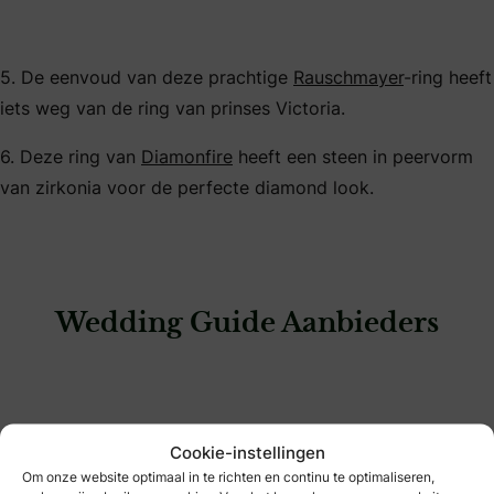
5. De eenvoud van deze prachtige
Rauschmayer
-ring heeft
iets weg van de ring van prinses Victoria.
6. Deze ring van
Diamonfire
heeft een steen in peervorm
van zirkonia voor de perfecte diamond look.
Wedding Guide Aanbieders
: Juwelier van den Mosselaar
Cookie-instellingen
Om onze website optimaal in te richten en continu te optimaliseren,