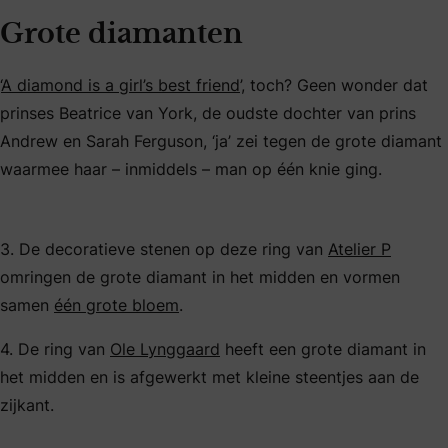
Grote diamanten
‘
A diamond is a girl’s best friend
’, toch? Geen wonder dat
prinses Beatrice van York, de oudste dochter van prins
Andrew en Sarah Ferguson, ‘ja’ zei tegen de grote diamant
waarmee haar – inmiddels – man op één knie ging.
3. De decoratieve stenen op deze ring van
Atelier P
omringen de grote diamant in het midden en vormen
samen
één grote bloem
.
4. De ring van
Ole Lynggaard
heeft een grote diamant in
het midden en is afgewerkt met kleine steentjes aan de
zijkant.