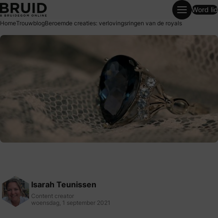
Word lid
Beroemde creaties: verlovingsringen van de royals
Home
Trouwblog
Beroemde creaties: verlovingsringen van de royals
Isarah Teunissen
Content creator
woensdag, 1 september 2021