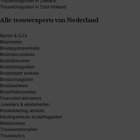
Trouwfotografen in Zeeland
Trouwfotografen in Zuid-Holland
Alle trouwexperts van Nederland
Bands & DJ's
Bloemisten
Bruidegomswinkels
Bruidsaccesoires
Bruidsbeurzen
Bruidsfotografen
Bruidstaart winkels
Bruidsvisagisten
Bruidswinkels
Bruiloftdecoraties
Financieel adviseurs
Juweliers & edelsmeden
Kinderkleding winkels
Kledingwinkels bruiloftsgasten
Reisbureaus
Trouwambtenaren
Trouwauto's