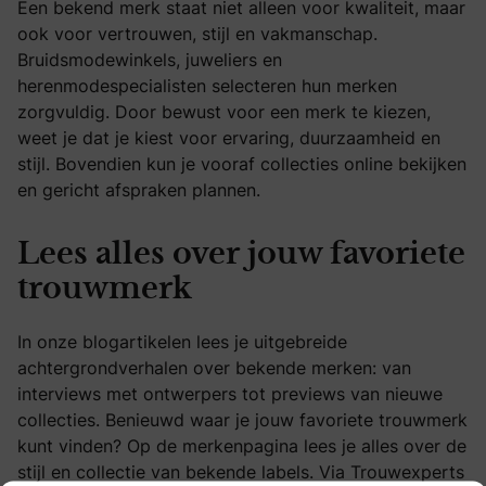
Een bekend merk staat niet alleen voor kwaliteit, maar
ook voor vertrouwen, stijl en vakmanschap.
Bruidsmodewinkels, juweliers en
herenmodespecialisten selecteren hun merken
zorgvuldig. Door bewust voor een merk te kiezen,
weet je dat je kiest voor ervaring, duurzaamheid en
stijl. Bovendien kun je vooraf collecties online bekijken
en gericht afspraken plannen.
Lees alles over jouw favoriete
trouwmerk
In onze blogartikelen lees je uitgebreide
achtergrondverhalen over bekende merken: van
interviews met ontwerpers tot previews van nieuwe
collecties. Benieuwd waar je jouw favoriete trouwmerk
kunt vinden? Op de merkenpagina lees je alles over de
stijl en collectie van bekende labels. Via Trouwexperts