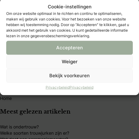
zie je bij welke bruidsmodewinkels,
Cookie-instellingen
herenmodespeciaalzaken of juweliers in de buurt je
Om onze website optimaal in te richten en continu te optimaliseren,
terechtkunt om te passen en te bestellen.
maken wij gebruik van cookies. Voor het bezoeken van onze website
hebben wij toestemming nodig. Door op "Accepteren" te klikken, gaat u
akkoord met het gebruik van cookies. U kunt gedetailleerde informatie
lezen in onze gegevensbeschermingsverklaring.
Jullie trouwdag
Accepteren
B&B Club
Weiger
Trouwblog
Bruidsbeurzen
Bekijk voorkeuren
Winacties
Bruid & Bruidegom Magazine kopen
Privacybeleid
Privacybeleid
Deel jouw bruiloft of styled shoot
Home
Meest gelezen artikelen
Wat is ondertrouw?
Welke soorten trouwjurken zijn er?