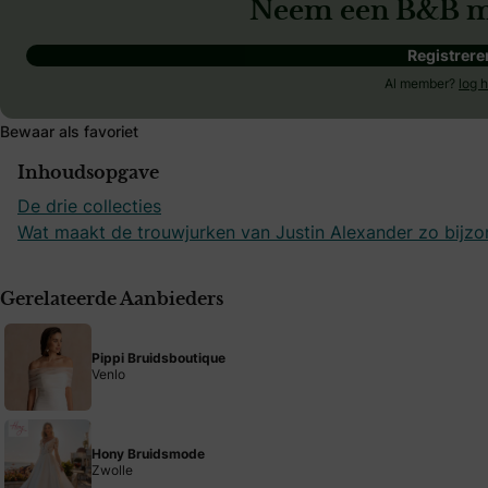
Neem een B&B m
Registrere
Al member?
log h
Bewaar als favoriet
Inhoudsopgave
De drie collecties
Wat maakt de trouwjurken van Justin Alexander zo bijzo
Gerelateerde Aanbieders
Pippi Bruidsboutique
Venlo
Hony Bruidsmode
Zwolle