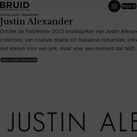
Word lid
Justin Alexander
Home
Justin Alexander
Justin Alexander
Ontdek de Fall/Winter 2025 bruidsjurken van Justin Alexan
Ontdek de Fall/Winter 2025 bruidsjurken van Justin Alexand
collecties, van couture drama tot Italiaanse romantiek, on
niet kiezen voor een jurk, maar voor een moment dat blijft.
Logo Justin Alexander