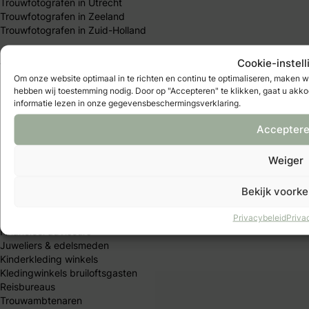
Trouwfotografen in Utrecht
Trouwfotografen in Zeeland
Trouwfotografen in Zuid-Holland
Alle trouwexperts van Nederland
Cookie-instell
Om onze website optimaal in te richten en continu te optimaliseren, maken 
hebben wij toestemming nodig. Door op "Accepteren" te klikken, gaat u akko
Bands & DJ's
informatie lezen in onze gegevensbeschermingsverklaring.
Bloemisten
Bruidegomswinkels
Accepter
Bruidsaccesoires
Bruidsbeurzen
Weiger
Bruidsfotografen
Bruidstaart winkels
Bruidsvisagisten
Bekijk voork
Bruidswinkels
Bruiloftdecoraties
Privacybeleid
Priva
Financieel adviseurs
Juweliers & edelsmeden
Kinderkleding winkels
Kledingwinkels bruiloftsgasten
Reisbureaus
Trouwambtenaren