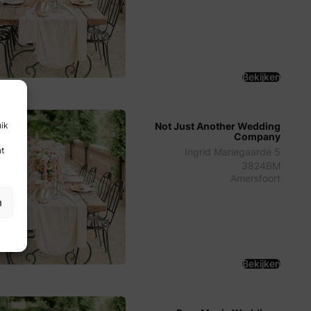
Bekijken
Not Just Another Wedding
uik
Company
nt
Ingrid Mariegaarde 5
3824BM
Amersfoort
n
Bekijken