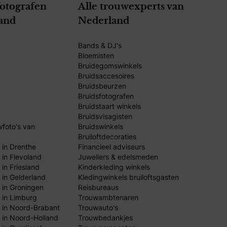
fotografen
Alle trouwexperts van
and
Nederland
Bands & DJ's
Bloemisten
Bruidegomswinkels
Bruidsaccesoires
Bruidsbeurzen
Bruidsfotografen
Bruidstaart winkels
Bruidsvisagisten
wfoto's van
Bruidswinkels
Bruiloftdecoraties
 in Drenthe
Financieel adviseurs
 in Flevoland
Juweliers & edelsmeden
in Friesland
Kinderkleding winkels
 in Gelderland
Kledingwinkels bruiloftsgasten
 in Groningen
Reisbureaus
 in Limburg
Trouwambtenaren
 in Noord-Brabant
Trouwauto's
 in Noord-Holland
Trouwbedankjes