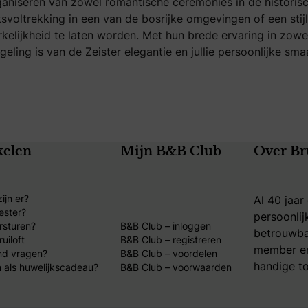
ganiseren van zowel romantische ceremonies in de historisc
voltrekking in een van de bosrijke omgevingen of een stijlv
rkelijkheid te laten worden. Met hun brede ervaring in zowel
eling is van de Zeister elegantie en jullie persoonlijke sma
kelen
Mijn B&B Club
Over Br
ijn er?
Al 40 jaar
ester?
persoonlij
rsturen?
B&B Club – inloggen
betrouwba
uiloft
B&B Club – registreren
member en
nd vragen?
B&B Club – voordelen
handige to
 als huwelijkscadeau?
B&B Club – voorwaarden