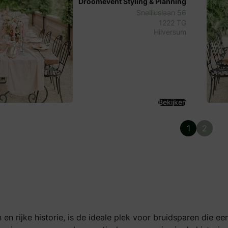
Droomevent Styling & Planning
Snelliuslaan 56
1222 TG
Hilversum
Bekijken
1
2
en rijke historie, is de ideale plek voor bruidsparen die ee