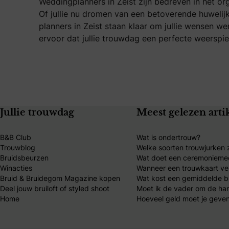
Weddingplanners in Zeist zijn bedreven in het or
Of jullie nu dromen van een betoverende huwelijks
planners in Zeist staan klaar om jullie wensen we
ervoor dat jullie trouwdag een perfecte weerspieg
Jullie trouwdag
Meest gelezen arti
B&B Club
Wat is ondertrouw?
Trouwblog
Welke soorten trouwjurken z
Bruidsbeurzen
Wat doet een ceremonieme
Winacties
Wanneer een trouwkaart ve
Bruid & Bruidegom Magazine kopen
Wat kost een gemiddelde br
Deel jouw bruiloft of styled shoot
Moet ik de vader om de ha
Home
Hoeveel geld moet je geven