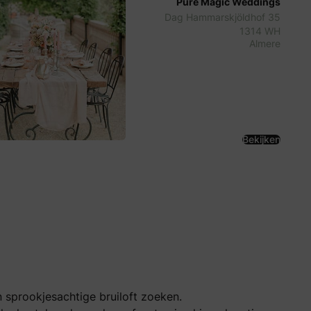
Pure Magic Weddings
Dag Hammarskjöldhof 35
1314 WH
Almere
Bekijken
n sprookjesachtige bruiloft zoeken.