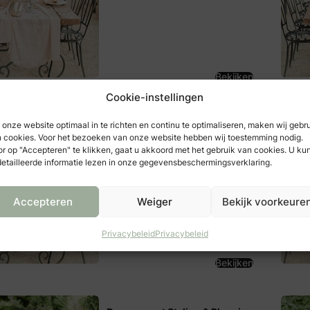
Bekijken
Cookie-instellingen
Villa Marsi
onze website optimaal in te richten en continu te optimaliseren, maken wij gebr
 cookies. Voor het bezoeken van onze website hebben wij toestemming nodig.
Via Ca' Loreto 3
r op "Accepteren" te klikken, gaat u akkoord met het gebruik van cookies. U ku
61029
etailleerde informatie lezen in onze gegevensbeschermingsverklaring.
Urbino - Italië
Accepteren
Weiger
Bekijk voorkeure
Privacybeleid
Privacybeleid
Bekijken