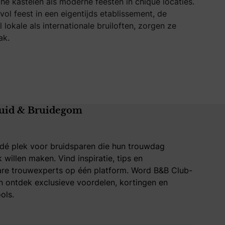
he kastelen als moderne feesten in chique locaties.
ol feest in een eigentijds etablissement, de
 lokale als internationale bruiloften, zorgen ze
ak.
uid & Bruidegom
 dé plek voor bruidsparen die hun trouwdag
k willen maken. Vind inspiratie, tips en
re trouwexperts op één platform. Word B&B Club-
 ontdek exclusieve voordelen, kortingen en
ols.