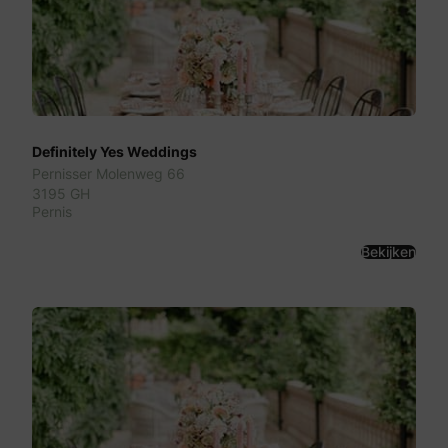
Definitely Yes Weddings
Pernisser Molenweg 66
3195 GH
Pernis
Bekijken