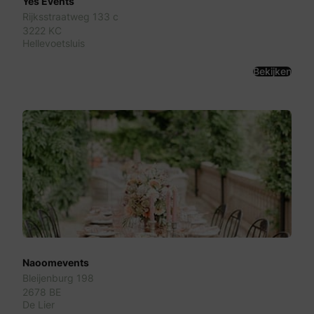
Yes Events
Rijksstraatweg 133 c
3222 KC
Hellevoetsluis
Bekijken
Naoomevents
Bleijenburg 198
2678 BE
De Lier