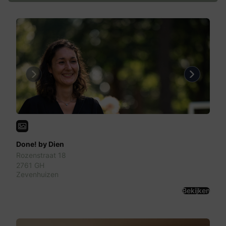
Previous
Next
Done! by Dien
Rozenstraat 18
2761 GH
Zevenhuizen
Bekijken