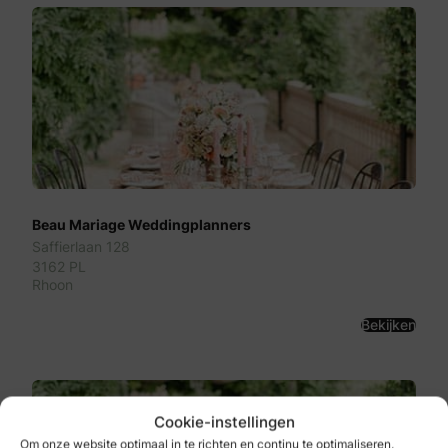
Beau Mariage Weddingplanners
Saffierlaan 128
3162 PL
Rhoon
Bekijken
Cookie-instellingen
Om onze website optimaal in te richten en continu te optimaliseren,