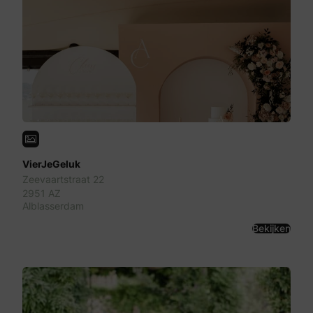
VierJeGeluk
Zeevaartstraat 22
2951 AZ
Alblasserdam
Bekijken