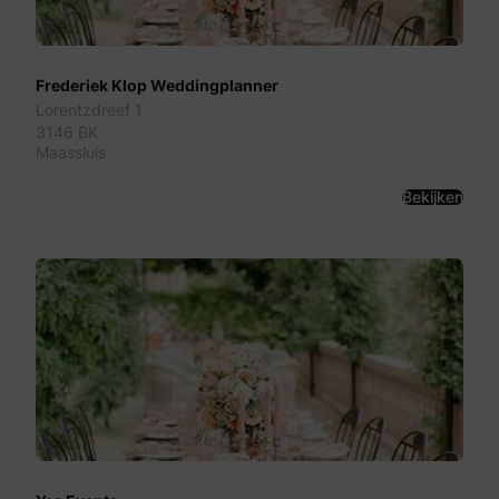
Frederiek Klop Weddingplanner
Lorentzdreef 1
3146 BK
Maassluis
Bekijken