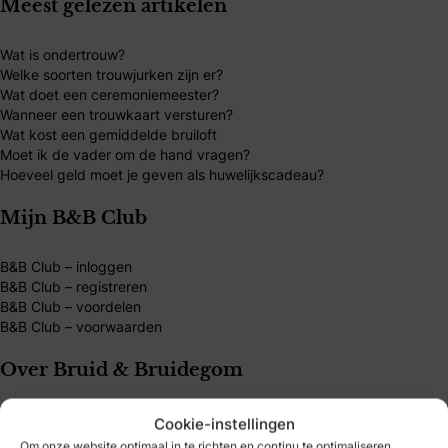
Meest gelezen artikelen
Wat is ondertrouw?
Welke soorten trouwjurken zijn er?
Wat doet een ceremoniemeester?
Wanneer een trouwkaart versturen?
Wat kost een gemiddelde bruiloft
Moet ik de vader om de hand vragen?
Hoeveel geld moet je geven als huwelijkscadeau?
Mijn B&B Club
B&B Club – inloggen
B&B Club – registreren
B&B Club – voordelen
B&B Club – voorwaarden
Over Bruid & Bruidegom
Al 40 jaar dé plek voor bruidsparen die hun trouwdag
Cookie-instellingen
persoonlijk willen maken. Vind inspiratie, tips en
Om onze website optimaal in te richten en continu te optimaliseren,