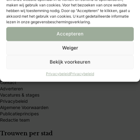
maken wij gebruik van cookies. Voor het bezoeken van onze website
betrouwbare trouwexperts op één platform. Word B&B
hebben wij toestemming nodig. Door op "Accepteren" te klikken, gaat u
Club-member en ontdek exclusieve voordelen, kortingen
akkoord met het gebruik van cookies. U kunt gedetailleerde informatie
en handige tools.
lezen in onze gegevensbeschermingsverklaring.
Accepteren
Weiger
Bruidmedia
Bekijk voorkeuren
Privacybeleid
Privacybeleid
Trouwexperts – business login
Contact
Adverteren
Vacatures & stages
Privacybeleid
Algemene Voorwaarden
Publicatieprincipes
Redactie team
Trouwen per stad