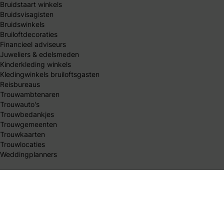
Bruidstaart winkels
Bruidsvisagisten
Bruidswinkels
Bruiloftdecoraties
Financieel adviseurs
Juweliers & edelsmeden
Kinderkleding winkels
Kledingwinkels bruiloftsgasten
Reisbureaus
Trouwambtenaren
Trouwauto's
Trouwbedankjes
Trouwgemeenten
Trouwkaarten
Trouwlocaties
Weddingplanners