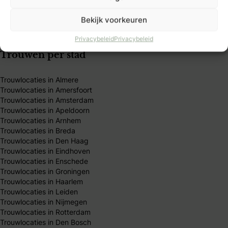
Privacybeleid
Algemene Voorwaarden
Bekijk voorkeuren
Publicatieprincipes
Redactie team
Privacybeleid
Privacybeleid
Trouwen per stad
Trouwlocaties in Almere
Trouwlocaties in Amersfoort
Trouwlocaties in Amsterdam
Trouwlocaties in Apeldoorn
Trouwlocaties in Arnhem
Trouwlocaties in Breda
Trouwlocaties in Den Haag
Trouwlocaties in Eindhoven
Trouwlocaties in Enschede
Trouwlocaties in Groningen
Trouwlocaties in Haarlem
Trouwlocaties in Leiden
Trouwlocaties in Nijmegen
Trouwlocaties in Rotterdam
Trouwlocaties in Den Bosch