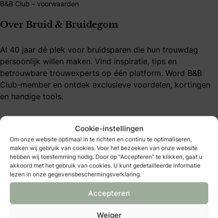
B&B Club – voorwaarden
Over Bruid & Bruidegom
Al 40 jaar dé plek voor bruidsparen die hun trouwdag
persoonlijk willen maken. Vind inspiratie, tips en
betrouwbare trouwexperts op één platform. Word B&B
Club-member en ontdek exclusieve voordelen, kortingen
en handige tools.
Cookie-instellingen
Om onze website optimaal in te richten en continu te optimaliseren,
maken wij gebruik van cookies. Voor het bezoeken van onze website
hebben wij toestemming nodig. Door op "Accepteren" te klikken, gaat u
Bruidmedia
akkoord met het gebruik van cookies. U kunt gedetailleerde informatie
lezen in onze gegevensbeschermingsverklaring.
Trouwexperts – business login
Contact
Accepteren
Adverteren
Vacatures & stages
Weiger