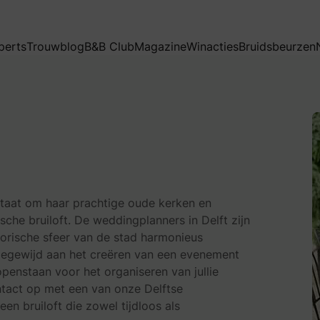
perts
Trouwblog
B&B Club
Magazine
Winacties
Bruidsbeurzen
 staat om haar prachtige oude kerken en
sche bruiloft. De weddingplanners in Delft zijn
storische sfeer van de stad harmonieus
toegewijd aan het creëren van een evenement
openstaan voor het organiseren van jullie
ntact op met een van onze Delftse
n bruiloft die zowel tijdloos als