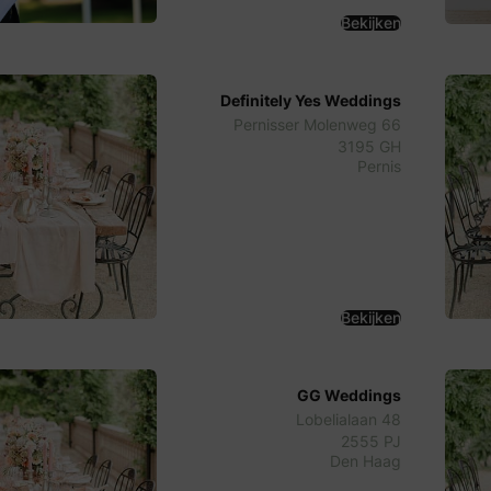
Bekijken
Definitely Yes Weddings
Pernisser Molenweg 66
3195 GH
Pernis
Bekijken
GG Weddings
Lobelialaan 48
2555 PJ
Den Haag