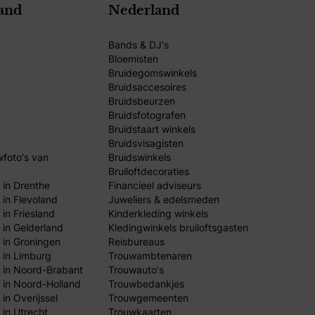
and
Nederland
Bands & DJ's
Bloemisten
Bruidegomswinkels
Bruidsaccesoires
Bruidsbeurzen
Bruidsfotografen
Bruidstaart winkels
Bruidsvisagisten
wfoto's van
Bruidswinkels
Bruiloftdecoraties
 in Drenthe
Financieel adviseurs
 in Flevoland
Juweliers & edelsmeden
in Friesland
Kinderkleding winkels
 in Gelderland
Kledingwinkels bruiloftsgasten
 in Groningen
Reisbureaus
 in Limburg
Trouwambtenaren
 in Noord-Brabant
Trouwauto's
 in Noord-Holland
Trouwbedankjes
in Overijssel
Trouwgemeenten
 in Utrecht
Trouwkaarten