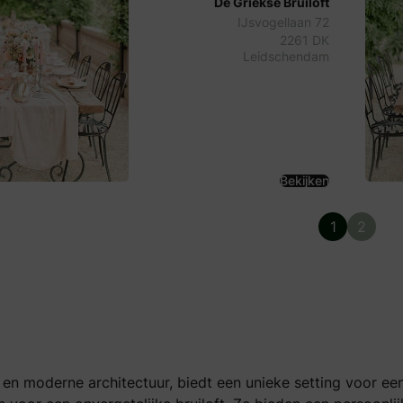
De Griekse Bruiloft
IJsvogellaan 72
2261 DK
Leidschendam
Bekijken
1
2
n en moderne architectuur, biedt een unieke setting voor ee