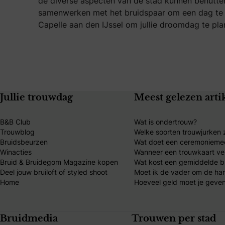
de diverse aspecten van de stad kunnen benutten
samenwerken met het bruidspaar om een dag te c
Capelle aan den IJssel om jullie droomdag te plan
Jullie trouwdag
Meest gelezen arti
B&B Club
Wat is ondertrouw?
Trouwblog
Welke soorten trouwjurken z
Bruidsbeurzen
Wat doet een ceremonieme
Winacties
Wanneer een trouwkaart ve
Bruid & Bruidegom Magazine kopen
Wat kost een gemiddelde br
Deel jouw bruiloft of styled shoot
Moet ik de vader om de ha
Home
Hoeveel geld moet je geven
Bruidmedia
Trouwen per stad