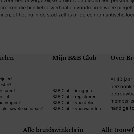
 voor een onvergetelijke bruiloft. Ze bieden een persoonli
reëren die hun liefdesverhaal en voorkeuren weerspiegel
nen, of het nu in de stad zelf is of op een romantische loca
kelen
Mijn B&B Club
Over Br
ijn er?
Al 40 jaar
ester?
persoonlij
rsturen?
B&B Club – inloggen
betrouwba
uiloft
B&B Club – registreren
member en
nd vragen?
B&B Club – voordelen
handige to
 als huwelijkscadeau?
B&B Club – voorwaarden
Alle bruidswinkels in
Alle trouw