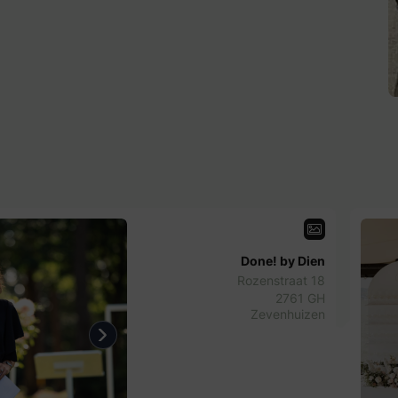
Done! by Dien
Rozenstraat 18
2761 GH
Zevenhuizen
us
Next