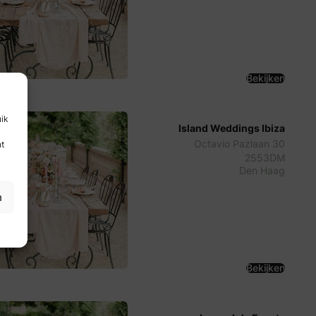
Bekijken
uik
Island Weddings Ibiza
Octavio Pazlaan 30
nt
2553DM
Den Haag
n
Bekijken