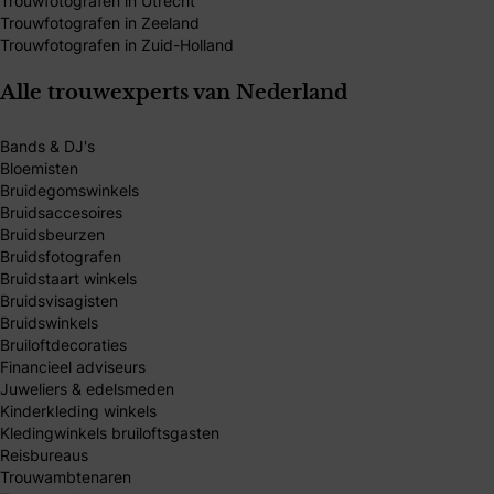
Trouwfotografen in Utrecht
Trouwfotografen in Zeeland
Trouwfotografen in Zuid-Holland
Alle trouwexperts van Nederland
Bands & DJ's
Bloemisten
Bruidegomswinkels
Bruidsaccesoires
Bruidsbeurzen
Bruidsfotografen
Bruidstaart winkels
Bruidsvisagisten
Bruidswinkels
Bruiloftdecoraties
Financieel adviseurs
Juweliers & edelsmeden
Kinderkleding winkels
Kledingwinkels bruiloftsgasten
Reisbureaus
Trouwambtenaren