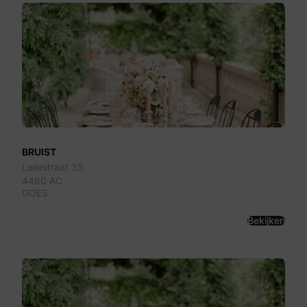
BRUIST
Leliestraat 35
4460 AC
GOES
Bekijken