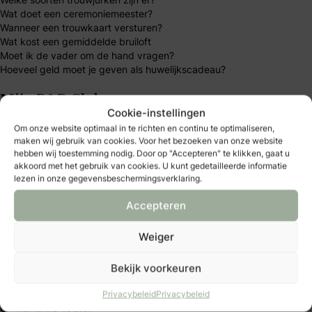
Wat doet een ceremoniemeester?
Wanneer een trouwkaart versturen?
Wat kost een gemiddelde bruiloft
Moet ik de vader om de hand vragen?
Hoeveel geld moet je geven als huwelijkscadeau?
Mijn B&B Club
Cookie-instellingen
Om onze website optimaal in te richten en continu te optimaliseren,
B&B Club – inloggen
maken wij gebruik van cookies. Voor het bezoeken van onze website
B&B Club – registreren
hebben wij toestemming nodig. Door op "Accepteren" te klikken, gaat u
B&B Club – voordelen
akkoord met het gebruik van cookies. U kunt gedetailleerde informatie
B&B Club – voorwaarden
lezen in onze gegevensbeschermingsverklaring.
Accepteren
Over Bruid & Bruidegom
Weiger
Al 40 jaar dé plek voor bruidsparen die hun trouwdag
persoonlijk willen maken. Vind inspiratie, tips en
Bekijk voorkeuren
betrouwbare trouwexperts op één platform. Word B&B
Club-member en ontdek exclusieve voordelen, kortingen
Privacybeleid
Privacybeleid
en handige tools.