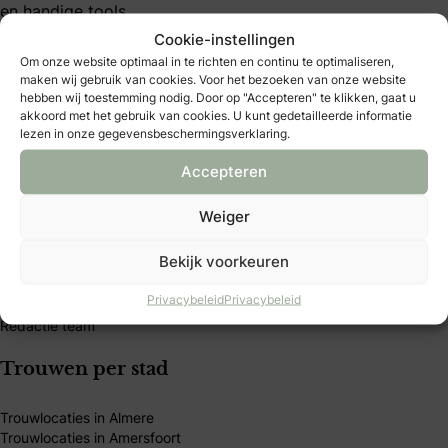
en handige tools.
Cookie-instellingen
Om onze website optimaal in te richten en continu te optimaliseren,
maken wij gebruik van cookies. Voor het bezoeken van onze website
hebben wij toestemming nodig. Door op "Accepteren" te klikken, gaat u
akkoord met het gebruik van cookies. U kunt gedetailleerde informatie
lezen in onze gegevensbeschermingsverklaring.
Bruidmedia
Accepteren
Trouwexperts – business login
Contact
Weiger
Adverteren
Vacatures & stages
Bekijk voorkeuren
Privacybeleid
Algemene Voorwaarden
Privacybeleid
Privacybeleid
Publicatieprincipes
Redactie team
Trouwen per stad
Trouwlocaties in Almere
Trouwlocaties in Amersfoort