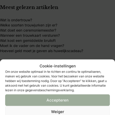
Meest gelezen artikelen
Wat is ondertrouw?
Welke soorten trouwjurken zijn er?
Wat doet een ceremoniemeester?
Wanneer een trouwkaart versturen?
Wat kost een gemiddelde bruiloft
Moet ik de vader om de hand vragen?
Hoeveel geld moet je geven als huwelijkscadeau?
Mijn B&B Club
Cookie-instellingen
Om onze website optimaal in te richten en continu te optimaliseren,
B&B Club – inloggen
maken wij gebruik van cookies. Voor het bezoeken van onze website
B&B Club – registreren
hebben wij toestemming nodig. Door op "Accepteren" te klikken, gaat u
B&B Club – voordelen
akkoord met het gebruik van cookies. U kunt gedetailleerde informatie
B&B Club – voorwaarden
lezen in onze gegevensbeschermingsverklaring.
Accepteren
Over Bruid & Bruidegom
Weiger
Al 40 jaar dé plek voor bruidsparen die hun trouwdag