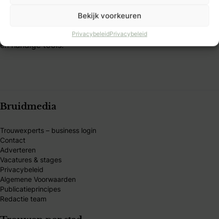
persoonlijk willen maken. Vind inspiratie, tips en
Bekijk voorkeuren
betrouwbare trouwexperts op één platform. Word B&B
Club-member en ontdek exclusieve voordelen, kortingen
Privacybeleid
Privacybeleid
en handige tools.
Bruidmedia
Trouwexperts – business login
Contact
Adverteren
Vacatures & stages
Privacybeleid
Algemene Voorwaarden
Publicatieprincipes
Redactie team