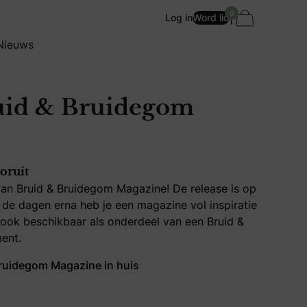
0
|
Log in
Word lid
Nieuws
uid & Bruidegom
ooruit
van Bruid & Bruidegom Magazine! De release is op
e dagen erna heb je een magazine vol inspiratie
is ook beschikbaar als onderdeel van een Bruid &
ent.
 Bruidegom Magazine in huis