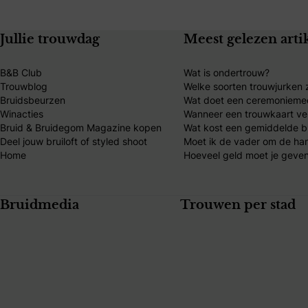
Jullie trouwdag
Meest gelezen arti
B&B Club
Wat is ondertrouw?
Trouwblog
Welke soorten trouwjurken z
Bruidsbeurzen
Wat doet een ceremonieme
Winacties
Wanneer een trouwkaart ve
Bruid & Bruidegom Magazine kopen
Wat kost een gemiddelde br
Deel jouw bruiloft of styled shoot
Moet ik de vader om de ha
Home
Hoeveel geld moet je geven
Bruidmedia
Trouwen per stad