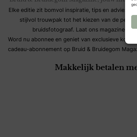
Bruid & Bruidegom Magazine, jouw must-ha
ged
Elke editie zit bomvol inspiratie, tips en adviez
stijlvol trouwpak tot het kiezen van de perfe
bruidsfotograaf. Laat ons magazine je i
Word nu abonnee en geniet van exclusieve kortinge
cadeau-abonnement op Bruid & Bruidegom Magazin
Makkelijk betalen met