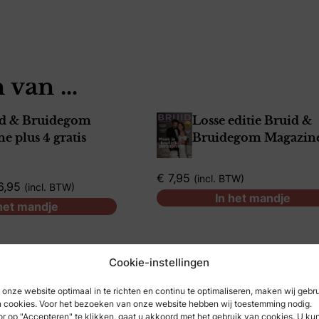
 van …
id & Bruidegom
Losse editie Bruid &
e plus 4 gratis
Bruidegom Magazin
€
7,95
incl. BTW
6,95
incl. BTW
In het mandje
 het mandje
Cookie-instellingen
onze website optimaal in te richten en continu te optimaliseren, maken wij gebr
 cookies. Voor het bezoeken van onze website hebben wij toestemming nodig.
r op "Accepteren" te klikken, gaat u akkoord met het gebruik van cookies. U ku