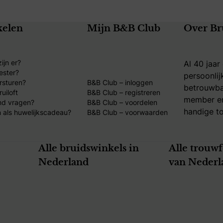
kelen
Mijn B&B Club
Over Br
ijn er?
Al 40 jaar
ester?
persoonlij
rsturen?
B&B Club – inloggen
betrouwba
uiloft
B&B Club – registreren
member en
nd vragen?
B&B Club – voordelen
handige to
 als huwelijkscadeau?
B&B Club – voorwaarden
Alle bruidswinkels in
Alle trouw
Nederland
van Nederl