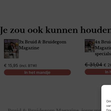
Je zou ook kunnen houden
2x Bruid & Bruidegom
4x Bru
Magazine
Magazin
specials
€
31,04
€
2
€
15,95
incl. BTW
In
In het mandje
Om 
van
Doo