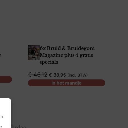
6x Bruid & Bruidegom
e
Magazine plus 4 gratis
specials
€
46,12
€
38,95
incl. BTW
In het mandje
uik
nt