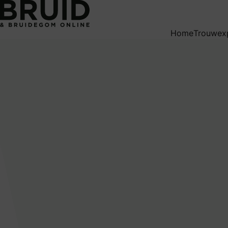
Pre-order Bruid & Bruidegom Magazine
Home
Trouwex