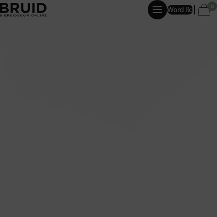
0
|
Word lid
Pre-order Bruid & Bruidegom Magazine