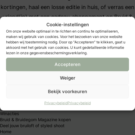
kortingen, haal een losse editie in huis, of verras een
vriend(in) met een cadeau-abonnement op Bruid &
Cookie-instellingen
Bruidegom Magazine. Start vandaag nog met het
Om onze website optimaal in te richten en continu te optimaliseren,
plannen van jouw onvergetelijke trouwdag.
maken wij gebruik van cookies. Voor het bezoeken van onze website
hebben wij toestemming nodig. Door op "Accepteren" te klikken, gaat u
Makkelijk betalen met een van
akkoord met het gebruik van cookies. U kunt gedetailleerde informatie
onze vele betaalopties
lezen in onze gegevensbeschermingsverklaring.
Accepteren
Weiger
Jullie trouwdag
Bekijk voorkeuren
B&B Club
Trouwblog
Privacybeleid
Privacybeleid
Bruidsbeurzen
Winacties
Bruid & Bruidegom Magazine kopen
Deel jouw bruiloft of styled shoot
Home