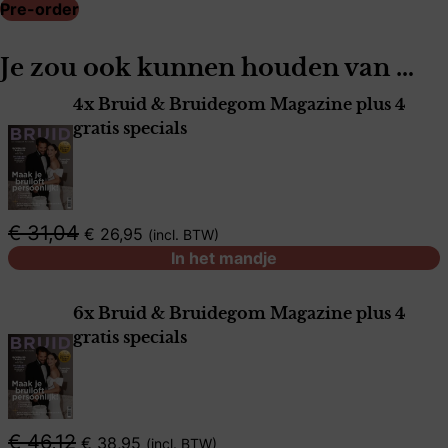
Pre-order
Je zou ook kunnen houden van …
4x Bruid & Bruidegom Magazine plus 4
gratis specials
€
31,04
€
26,95
incl. BTW
In het mandje
6x Bruid & Bruidegom Magazine plus 4
gratis specials
€
46,12
€
38,95
incl. BTW