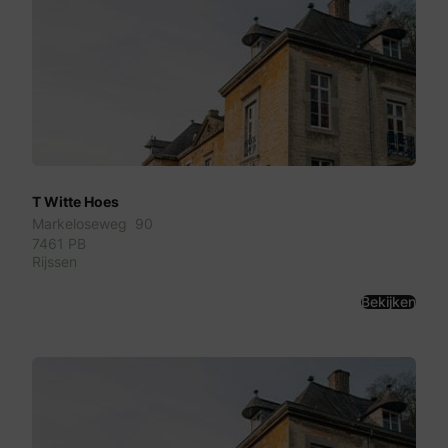
T Witte Hoes
Markeloseweg 90
7461 PB
Rijssen
Bekijken