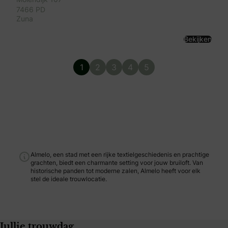
7466 PD
Zuna
Bekijken
1
2
3
4
5
Almelo, een stad met een rijke textielgeschiedenis en prachtige
grachten, biedt een charmante setting voor jouw bruiloft. Van
historische panden tot moderne zalen, Almelo heeft voor elk
stel de ideale trouwlocatie.
Jullie trouwdag