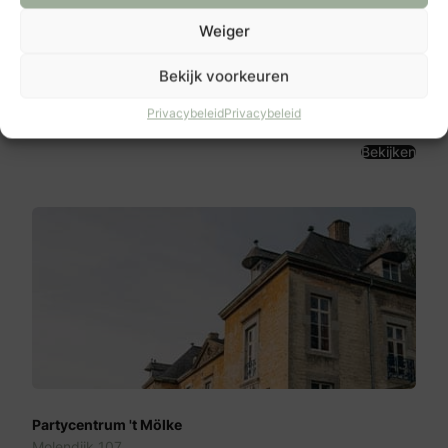
Weiger
Boerderij 'Onder de Eik'
Ossenkampweg 4
Bekijk voorkeuren
7447 PR
Hellendoorn
Privacybeleid
Privacybeleid
Bekijken
Partycentrum 't Mölke
Molendijk 107