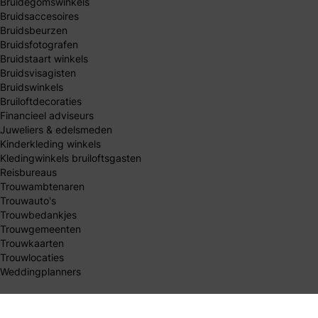
Bruidegomswinkels
Bruidsaccesoires
Bruidsbeurzen
Bruidsfotografen
Bruidstaart winkels
Bruidsvisagisten
Bruidswinkels
Bruiloftdecoraties
Financieel adviseurs
Juweliers & edelsmeden
Kinderkleding winkels
Kledingwinkels bruiloftsgasten
Reisbureaus
Trouwambtenaren
Trouwauto's
Trouwbedankjes
Trouwgemeenten
Trouwkaarten
Trouwlocaties
Weddingplanners