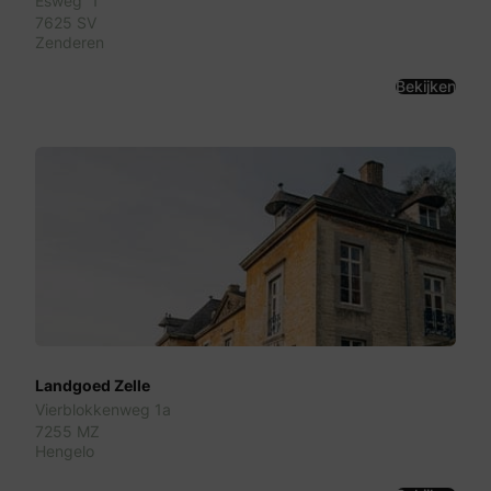
Esweg 1
7625 SV
Zenderen
Bekijken
Landgoed Zelle
Vierblokkenweg 1a
7255 MZ
Hengelo