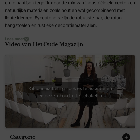
en romantisch tegelijk door de mix van industriële elementen en
natuurlijke materialen zoals hout en wol gecombineerd met
lichte kleuren. Eyecatchers zijn de robuuste bar, de rotan
hangstoelen en rustieke decoratiematerialen.
Lees meer
Van ceremonie tot huwelijksfeest
Video van Het Oude Magazijn
Het is mogelijk om jullie huwelijksdag van begin tot eind te
vieren in Het Oude Magazijn. Voor het jawoord verzorgen we
een intieme of juist grootse ceremonieopstelling. Na afloop
snijden jullie buiten de bruidstaart aan of breng je aan de bar
een toost uit op jullie huwelijk. Geniet met jullie daggasten van
een ontspannen barbecue, een culinair buffet of een
Klik om marketing cookies te accepteren
geserveerd diner. En stap daarna met je trouwschoenen de
en deze inhoud in te schakelen
dansvloer op voor een indrukwekkend huwelijksfeest in het
naastgelegen Centraal Ketelhuis!
Categorie