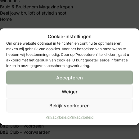
Winacties
Bruid & Bruidegom Magazine kopen
Deel jouw bruiloft of styled shoot
Home
Meest gelezen artikelen
Cookie-instellingen
Om onze website optimaal in te richten en continu te optimaliseren,
Wat is ondertrouw?
maken wij gebruik van cookies. Voor het bezoeken van onze website
Welke soorten trouwjurken zijn er?
hebben wij toestemming nodig. Door op "Accepteren" te klikken, gaat u
Wat doet een ceremoniemeester?
akkoord met het gebruik van cookies. U kunt gedetailleerde informatie
lezen in onze gegevensbeschermingsverklaring.
Wanneer een trouwkaart versturen?
Wat kost een gemiddelde bruiloft
Accepteren
Moet ik de vader om de hand vragen?
Hoeveel geld moet je geven als huwelijkscadeau?
Weiger
Mijn B&B Club
Bekijk voorkeuren
B&B Club – inloggen
Privacybeleid
Privacybeleid
B&B Club – registreren
B&B Club – voordelen
B&B Club – voorwaarden