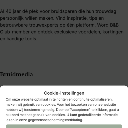
Al 40 jaar dé plek voor bruidsparen die hun trouwdag
persoonlijk willen maken. Vind inspiratie, tips en
betrouwbare trouwexperts op één platform. Word B&B
Club-member en ontdek exclusieve voordelen, kortingen
en handige tools.
Bruidmedia
Trouwexperts – business login
Cookie-instellingen
Contact
Om onze website optimaal in te richten en continu te optimaliseren,
Adverteren
maken wij gebruik van cookies. Voor het bezoeken van onze website
Vacatures & stages
hebben wij toestemming nodig. Door op "Accepteren" te klikken, gaat u
Privacybeleid
akkoord met het gebruik van cookies. U kunt gedetailleerde informatie
Algemene Voorwaarden
lezen in onze gegevensbeschermingsverklaring.
Publicatieprincipes