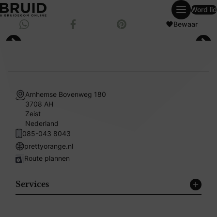
Word lid
weddingpagesingle
Deel via Whatsapp
Bewaar
Deel op Facebook
Bewaar op Pinterest
Arnhemse Bovenweg 180
3708 AH
Zeist
Nederland
085-043 8043
prettyorange.nl
Route plannen
Services