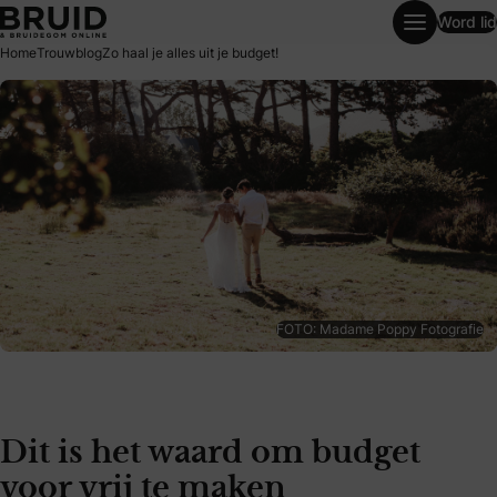
Word lid
Zo haal je alles uit je budget!
Home
Trouwblog
Zo haal je alles uit je budget!
FOTO: Madame Poppy Fotografie
Dit is het waard om budget
voor vrij te maken