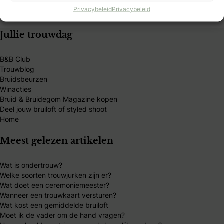
Privacybeleid
Privacybeleid
Jullie trouwdag
B&B Club
Trouwblog
Bruidsbeurzen
Winacties
Bruid & Bruidegom Magazine kopen
Deel jouw bruiloft of styled shoot
Home
Meest gelezen artikelen
Wat is ondertrouw?
Welke soorten trouwjurken zijn er?
Wat doet een ceremoniemeester?
Wanneer een trouwkaart versturen?
Wat kost een gemiddelde bruiloft
Moet ik de vader om de hand vragen?