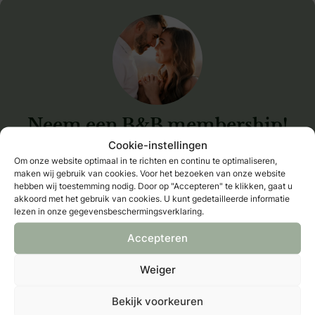
Neem een B&B membership!
Cookie-instellingen
Registreren
Om onze website optimaal in te richten en continu te optimaliseren,
Al member?
log hier in
maken wij gebruik van cookies. Voor het bezoeken van onze website
hebben wij toestemming nodig. Door op "Accepteren" te klikken, gaat u
akkoord met het gebruik van cookies. U kunt gedetailleerde informatie
Bewaar als favoriet
lezen in onze gegevensbeschermingsverklaring.
Inhoudsopgave
Accepteren
Dit is het waard om budget voor vrij te maken
Zo kun je makkelijk besparen
Weiger
Waar moet je op letten?
Bekijk voorkeuren