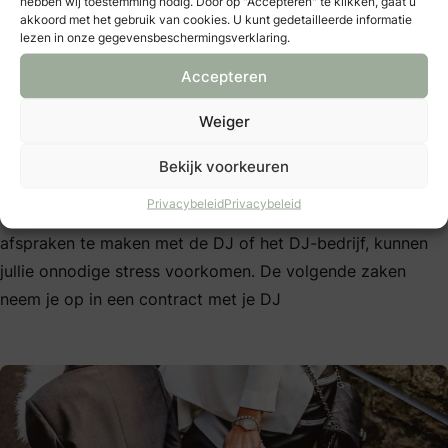
hebben wij toestemming nodig. Door op "Accepteren" te klikken, gaat u
akkoord met het gebruik van cookies. U kunt gedetailleerde informatie
je ook live muziek overwegen. Denk bijvoorbeeld aan
lezen in onze gegevensbeschermingsverklaring.
het inhuren van een band, een zanger(es) of een
Accepteren
muzikaal familielid. Hoewel dit misschien niet helemaal
hetzelfde is als een DJ, kan het toch zorgen voor een
Weiger
feestelijke sfeer op jullie bruiloft.
Bekijk voorkeuren
Lees ook:
8 BIJZONDERE MUZIEKMOMENTEN
Privacybeleid
Privacybeleid
Door vooraf een back-upplan op te stellen en duidelijke
afspraken te maken met de DJ of het DJ-bedrijf, kunnen
jullie onnodige stress voorkomen. De volgende zaken
neem je op in een contract met je DJ