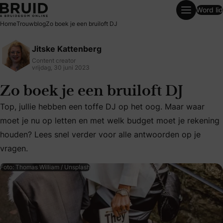
Word lid
Zo boek je een bruiloft DJ
Home
Trouwblog
Zo boek je een bruiloft DJ
Jitske Kattenberg
Content creator
vrijdag, 30 juni 2023
Zo boek je een bruiloft DJ
Top, jullie hebben een toffe DJ op het oog. Maar waar
moet je nu op letten en met welk budget moet je rekening
Top, jullie hebben een toffe DJ op het oog. Maar waar moe
houden? Lees snel verder voor alle antwoorden op je
vragen.
Foto: Thomas William / Unsplash