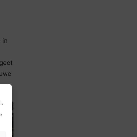
 in
rgeet
euwe
uik
nt