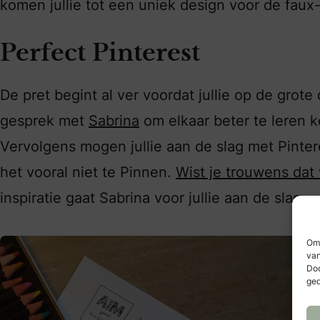
komen jullie tot een uniek design voor de faux-
Perfect Pinterest
De pret begint al ver voordat jullie op de grote d
gesprek met
Sabrina
om elkaar beter te leren 
Vervolgens mogen jullie aan de slag met Pintere
het vooral niet te Pinnen.
Wist je trouwens dat
inspiratie gaat Sabrina voor jullie aan de slag.
Om 
van
Doo
ged