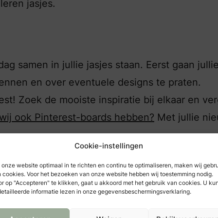
leren jasjes.
ag samen in jullie jasjes staan. Eerst gaan jullie
kennen en over eventuele designs te praten.
st! Zoek de mooiste inspiratie bij elkaar en ve
 wij ook Pinterest-boards hebben?
Met jullie ni
Cookie-instellingen
onze website optimaal in te richten en continu te optimaliseren, maken wij gebr
 cookies. Voor het bezoeken van onze website hebben wij toestemming nodig.
r op "Accepteren" te klikken, gaat u akkoord met het gebruik van cookies. U ku
etailleerde informatie lezen in onze gegevensbeschermingsverklaring.