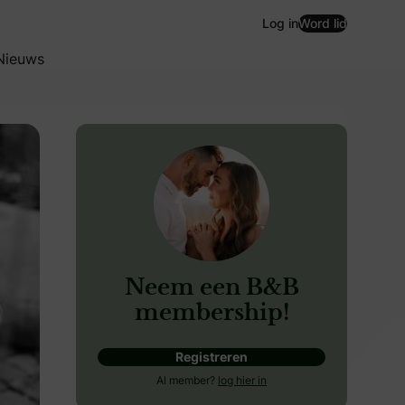
Log in
Word lid
Nieuws
Neem een B&B
membership!
Registreren
n natuurlijk de trouwoutfits. Om jullie looks van een extra 
Al member?
log hier in