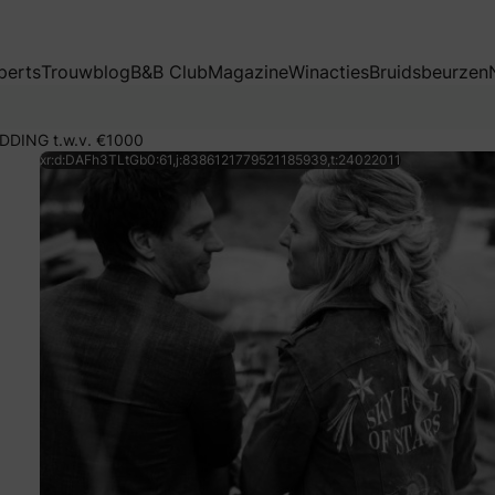
t.w.v. €1000
perts
Trouwblog
B&B Club
Magazine
Winacties
Bruidsbeurzen
EDDING t.w.v. €1000
xr:d:DAFh3TLtGb0:61,j:8386121779521185939,t:24022011
ls personaliseren. Van de geloften tot jullie trouwringen, e