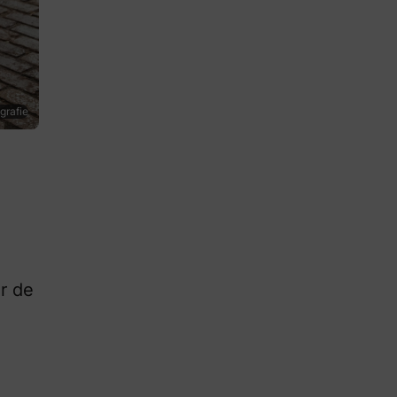
grafie
n
r de