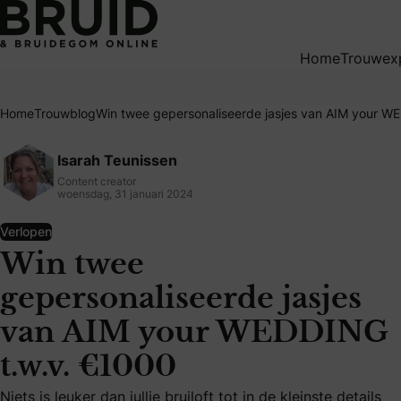
Win twee gepersonaliseerde jasjes van AIM your WEDDING 
Home
Trouwex
Home
Trouwblog
Win twee gepersonaliseerde jasjes van AIM your W
Isarah Teunissen
Content creator
woensdag, 31 januari 2024
Verlopen
Win twee
gepersonaliseerde jasjes
van AIM your WEDDING
t.w.v. €1000
Niets is leuker dan jullie bruiloft tot in de kleinste detai
Niets is leuker dan jullie bruiloft tot in de kleinste details