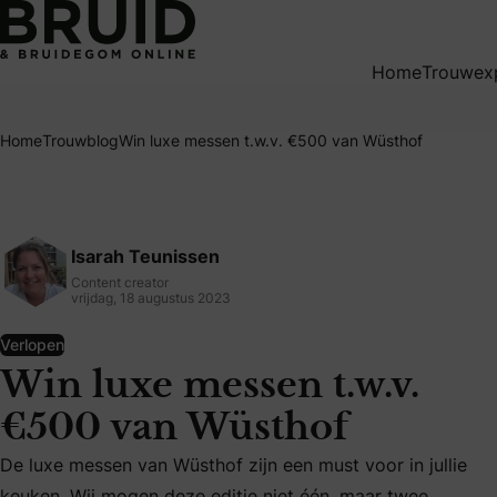
Win luxe messen t.w.v. €500 van Wüsthof
Home
Trouwex
Home
Trouwblog
Win luxe messen t.w.v. €500 van Wüsthof
Isarah Teunissen
Content creator
vrijdag, 18 augustus 2023
Verlopen
Win luxe messen t.w.v.
€500 van Wüsthof
De luxe messen van Wüsthof zijn een must voor in jullie
De luxe messen van Wüsthof zijn een must voor in jullie k
keuken. Wij mogen deze editie niet één, maar twee