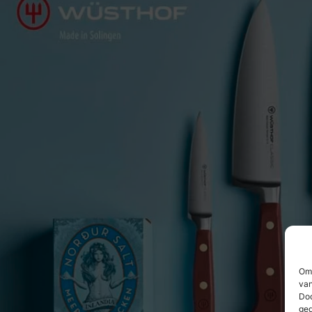
Om 
van
Doo
ged