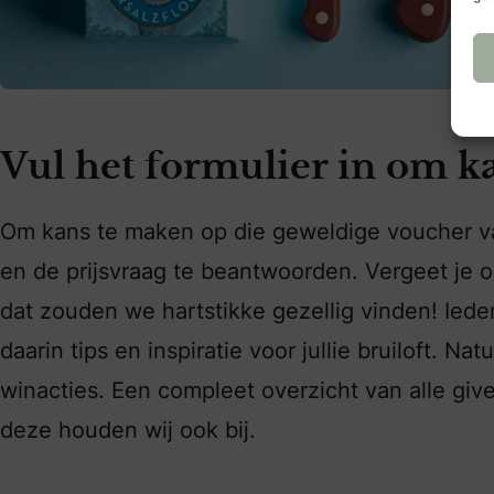
Vul het formulier in om k
Om kans te maken op die geweldige voucher van 
en de prijsvraag te beantwoorden. Vergeet je oo
dat zouden we hartstikke gezellig vinden! Ied
daarin tips en inspiratie voor jullie bruiloft. 
winacties. Een compleet overzicht van alle gi
deze houden wij ook bij.