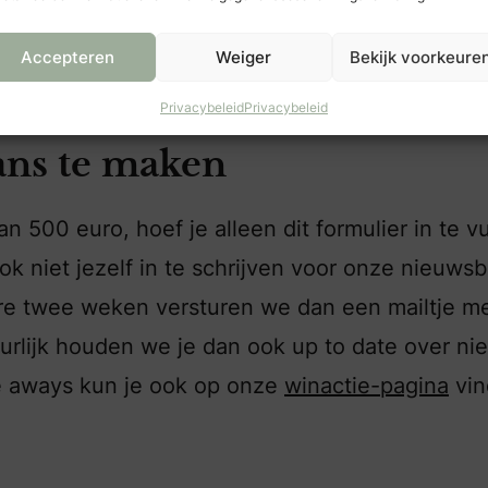
Accepteren
Weiger
Bekijk voorkeure
Privacybeleid
Privacybeleid
ans te maken
500 euro, hoef je alleen dit formulier in te vu
k niet jezelf in te schrijven voor onze nieuwsbr
ere twee weken versturen we dan een mailtje m
Natuurlijk houden we je dan ook up to date over n
ve aways kun je ook op onze
winactie-pagina
vin