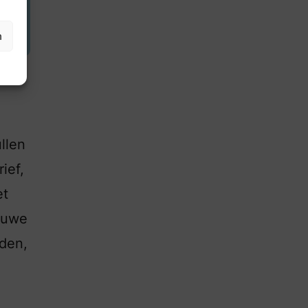
n
llen
ief,
et
ieuwe
den,