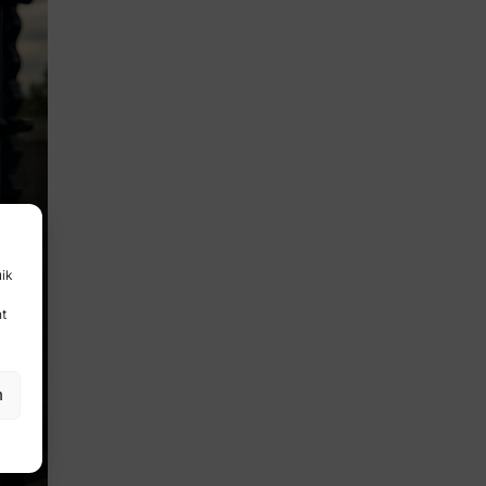
uik
nt
n