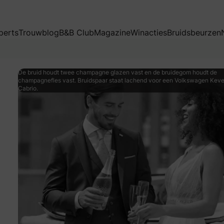
perts
Trouwblog
B&B Club
Magazine
Winacties
Bruidsbeurzen
De bruid houdt twee champagne glazen vast en de bruidegom houdt de
champagnefles vast. Bruidspaar staat lachend voor een Volkswagen Keve
Cabrio.
d je bij Immediate Fashion. Wij mogen één man heel erg bl