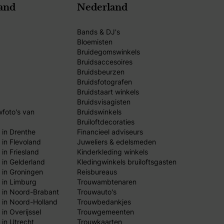
and
Nederland
Bands & DJ's
Bloemisten
Bruidegomswinkels
Bruidsaccesoires
Bruidsbeurzen
Bruidsfotografen
Bruidstaart winkels
Bruidsvisagisten
wfoto's van
Bruidswinkels
Bruiloftdecoraties
 in Drenthe
Financieel adviseurs
 in Flevoland
Juweliers & edelsmeden
in Friesland
Kinderkleding winkels
 in Gelderland
Kledingwinkels bruiloftsgasten
 in Groningen
Reisbureaus
 in Limburg
Trouwambtenaren
 in Noord-Brabant
Trouwauto's
 in Noord-Holland
Trouwbedankjes
in Overijssel
Trouwgemeenten
 in Utrecht
Trouwkaarten