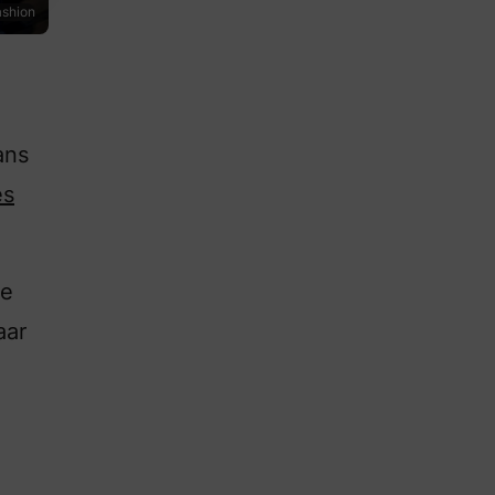
ashion
ans
es
je
aar