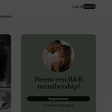
Log in
Word lid
Nieuws
r
Neem een B&B
membership!
Registreren
ij maken met een pak ter waarde van maar liefst €850.
Al member?
log hier in