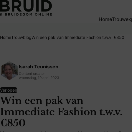
Win een pak van Immediate Fashion t.w.v. €850
Home
Trouwex
Home
Trouwblog
Win een pak van Immediate Fashion t.w.v. €850
Isarah Teunissen
Content creator
woensdag, 19 april 2023
Verlopen
Win een pak van
Immediate Fashion t.w.v.
€850
Mannen met smaak kiezen voor pakken met stijl, en die vin