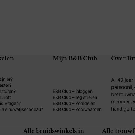
kelen
Mijn B&B Club
Over Br
ijn er?
Al 40 jaar
ester?
persoonlij
rsturen?
B&B Club – inloggen
betrouwba
uiloft
B&B Club – registreren
member en
nd vragen?
B&B Club – voordelen
handige to
 als huwelijkscadeau?
B&B Club – voorwaarden
Alle bruidswinkels in
Alle trouw