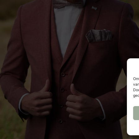
Om 
van
Doo
ged