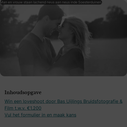
Man en vrouw staan lachend neus aan neus inde Soesterduinen.
Inhoudsopgave
Win een loveshoot door Bas Uijlings Bruidsfotografie &
Film t.w.v. €1.200
Vul het formulier in en maak kans