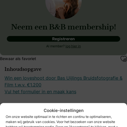
Neem een B&B membership!
Registreren
Al member?
log hier in
Bewaar als favoriet
Inhoudsopgave
Win een loveshoot door Bas Uijlings Bruidsfotografie &
Film t.w.v. €1.200
Vul het formulier in en maak kans
Cookie-instellingen
Om onze website optimaal in te richten en continu te optimaliseren,
maken wij gebruik van cookies. Voor het bezoeken van onze website
Jullie trouwdag
hebben wij toestemming nodig. Door op "Accepteren" te klikken, gaat u