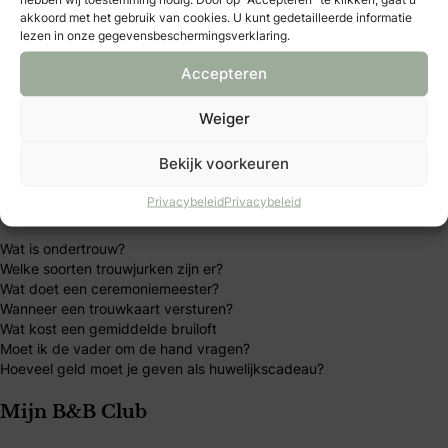
akkoord met het gebruik van cookies. U kunt gedetailleerde informatie
lezen in onze gegevensbeschermingsverklaring.
B&B Club
Trouwblog
Accepteren
Bruidsbeurzen
Winacties
Bruid & Bruidegom Magazine kopen
Weiger
Deel jouw bruiloft of styled shoot
Home
Bekijk voorkeuren
Meest gelezen artikelen
Privacybeleid
Privacybeleid
Wat is ondertrouw?
Welke soorten trouwjurken zijn er?
Wat doet een ceremoniemeester?
Wanneer een trouwkaart versturen?
Wat kost een gemiddelde bruiloft
Moet ik de vader om de hand vragen?
Hoeveel geld moet je geven als huwelijkscadeau?
Mijn B&B Club