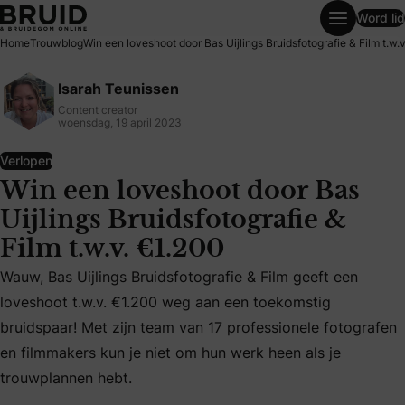
Word lid
Win een loveshoot door Bas Uijlings Bruidsfotografie & Film
Home
Trouwblog
Win een loveshoot door Bas Uijlings Bruidsfotografie & Film t.w.
Isarah Teunissen
Content creator
woensdag, 19 april 2023
Verlopen
Win een loveshoot door Bas
Uijlings Bruidsfotografie &
Film t.w.v. €1.200
Wauw, Bas Uijlings Bruidsfotografie & Film geeft een
Wauw, Bas Uijlings Bruidsfotografie & Film geeft een loves
loveshoot t.w.v. €1.200 weg aan een toekomstig
bruidspaar! Met zijn team van 17 professionele fotografen
en filmmakers kun je niet om hun werk heen als je
trouwplannen hebt.