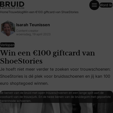
Word lid
Win een €100 giftcard van ShoeStories
Home
Trouwblog
Win een €100 giftcard van ShoeStories
Isarah Teunissen
Content creator
woensdag, 19 april 2023
Verlopen
Win een €100 giftcard van
ShoeStories
Je hoeft niet meer verder te zoeken voor trouwschoenen: S
Je hoeft niet meer verder te zoeken voor trouwschoenen:
ShoeStories is dé plek voor bruidsschoenen en jij kan 100
euro shoptegoed winnen.
de benen van de bruid met open trouwschoenen en een lange split aan de
voorkant van de trouwjurk. En de twee benen van de bruidegom met gepoetste
herenmode schoenen.