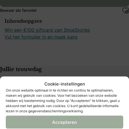
Bewaar als favoriet
Inhoudsopgave
Win een €100 giftcard van ShoeStories
Vul het formulier in en maak kans
Jullie trouwdag
B&B Club
Cookie-instellingen
Trouwblog
Om onze website optimaal in te richten en continu te optimaliseren,
Bruidsbeurzen
maken wij gebruik van cookies. Voor het bezoeken van onze website
Winacties
hebben wij toestemming nodig. Door op "Accepteren" te klikken, gaat u
akkoord met het gebruik van cookies. U kunt gedetailleerde informatie
Bruid & Bruidegom Magazine kopen
lezen in onze gegevensbeschermingsverklaring.
Deel jouw bruiloft of styled shoot
Home
Accepteren