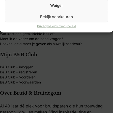
Meest gelezen artikelen
Weiger
Wat is ondertrouw?
Bekijk voorkeuren
Welke soorten trouwjurken zijn er?
Wat doet een ceremoniemeester?
Privacybeleid
Privacybeleid
Wanneer een trouwkaart versturen?
Wat kost een gemiddelde bruiloft
Moet ik de vader om de hand vragen?
Hoeveel geld moet je geven als huwelijkscadeau?
Mijn B&B Club
B&B Club – inloggen
B&B Club – registreren
B&B Club – voordelen
B&B Club – voorwaarden
Over Bruid & Bruidegom
Al 40 jaar dé plek voor bruidsparen die hun trouwdag
persoonlijk willen maken. Vind inspiratie, tips en