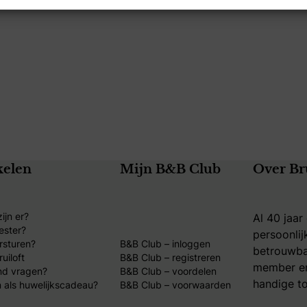
kelen
Mijn B&B Club
Over Br
ijn er?
Al 40 jaar
ester?
persoonlij
rsturen?
B&B Club – inloggen
betrouwba
uiloft
B&B Club – registreren
member en
nd vragen?
B&B Club – voordelen
handige to
 als huwelijkscadeau?
B&B Club – voorwaarden