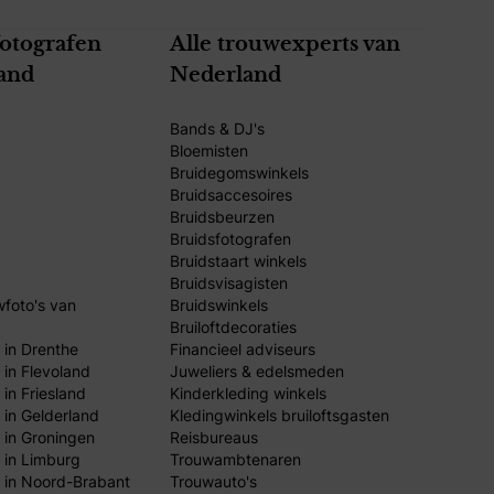
fotografen
Alle trouwexperts van
and
Nederland
Bands & DJ's
Bloemisten
Bruidegomswinkels
Bruidsaccesoires
Bruidsbeurzen
Bruidsfotografen
Bruidstaart winkels
Bruidsvisagisten
wfoto's van
Bruidswinkels
Bruiloftdecoraties
 in Drenthe
Financieel adviseurs
 in Flevoland
Juweliers & edelsmeden
in Friesland
Kinderkleding winkels
 in Gelderland
Kledingwinkels bruiloftsgasten
 in Groningen
Reisbureaus
 in Limburg
Trouwambtenaren
 in Noord-Brabant
Trouwauto's