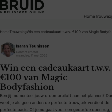
Win een cadeaukaart t.w.v. €100 van Magic Bodyfashion
Home
Trouwex
Home
Trouwblog
Win een cadeaukaart t.w.v. €100 van Magic Bodyfa
Isarah Teunissen
Content creator
maandag, 11 mei 2026
Win een cadeaukaart t.w.v.
€100 van Magic
Bodyfashion
Ben jij momenteel jouw droombruiloft aan het plannen? Da
weet je als geen ander: de perfecte trouwjurk verdient de
Ben jij momenteel jouw droombruiloft aan het plannen? Dan 
perfecte basis. Of je nu gaat voor een gedurfde open rug,