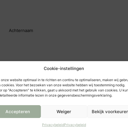
Achternaam
Cookie-instellingen
onze website optimaal in te richten en continu te optimaliseren, maken wij gebr
 cookies. Voor het bezoeken van onze website hebben wij toestemming nodig.
r op "Accepteren" te klikken, gaat u akkoord met het gebruik van cookies. U ku
etailleerde informatie lezen in onze gegevensbeschermingsverklaring.
Accepteren
Weiger
Bekijk voorkeure
iratie en tips ontvangen!
Privacybeleid
Privacybeleid