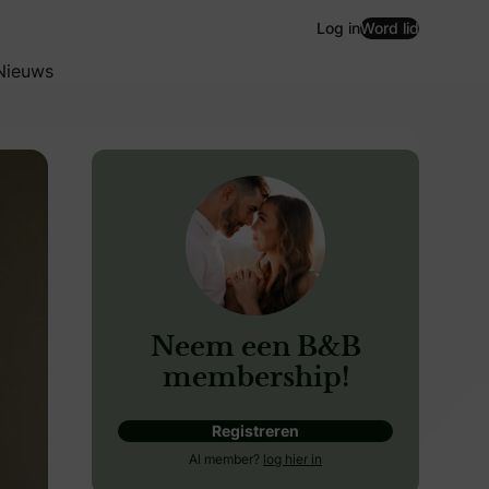
Log in
Word lid
Nieuws
Neem een B&B
membership!
Registreren
perfecte basis. Of je nu gaat voor een gedurfde open rug, 
Al member?
log hier in