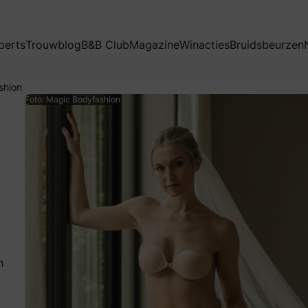
perts
Trouwblog
B&B Club
Magazine
Winacties
Bruidsbeurzen
shion
Foto: Magic Bodyfashion
n
weet je als geen ander: de perfecte trouwjurk verdient de 