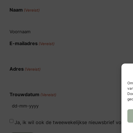
Naam
(Vereist)
Voornaam
E-mailadres
(Vereist)
Adres
(Vereist)
Om 
van
Trouwdatum
Doo
(Vereist)
ged
Ja, ik wil ook de tweewekelijkse nieuwsbrief vol insp