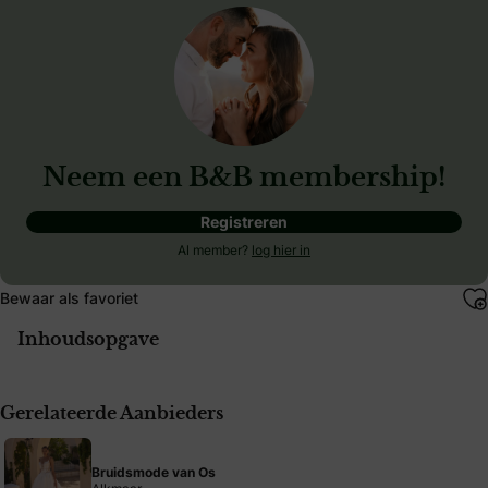
Neem een B&B membership!
Registreren
Al member?
log hier in
Bewaar als favoriet
Inhoudsopgave
Gerelateerde Aanbieders
Bruidsmode van Os