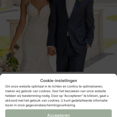
Stella York Style 6793
Cookie-instellingen
Om onze website optimaal in te richten en continu te optimaliseren,
Heb je jezelf altijd al zo mooi als een zeemeermin willen
maken wij gebruik van cookies. Voor het bezoeken van onze website
hebben wij toestemming nodig. Door op "Accepteren" te klikken, gaat u
voelen? Dit ontwerp van
Stella York
is dan jouw ultieme
akkoord met het gebruik van cookies. U kunt gedetailleerde informatie
lezen in onze gegevensbeschermingsverklaring.
bruidsjurk. Het silhouet van deze mermaid-jurk, met een
prachtig lijfje waarop parels zijn aangebracht, is stijlvol en
Accepteren