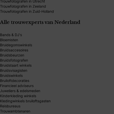
Trouwfotografen in Utrecht
Trouwfotografen in Zeeland
Trouwfotografen in Zuid-Holland
Alle trouwexperts van Nederland
Bands & DJ's
Bloemisten
Bruidegomswinkels
Bruidsaccesoires
Bruidsbeurzen
Bruidsfotografen
Bruidstaart winkels
Bruidsvisagisten
Bruidswinkels
Bruiloftdecoraties
Financieel adviseurs
Juweliers & edelsmeden
Kinderkleding winkels
Kledingwinkels bruiloftsgasten
Reisbureaus
Trouwambtenaren