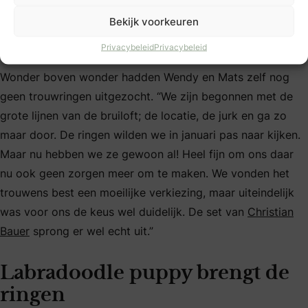
Nog geen trouwringen
Bekijk voorkeuren
uitgezocht
Privacybeleid
Privacybeleid
Wonder boven wonder hadden Wendy en Mats zelf nog
geen trouwringen uitgezocht. “We zijn begonnen met de
grote lijnen van de bruiloft; de locatie, de jurk en ga zo
maar door. De ringen wilden we in januari pas naar kijken.
Maar nu hebben we ze gewoon al! Heel fijn om ons daar
nu ook geen zorgen meer om te maken. We vonden het
trouwens best een moeilijke verkiezing, maar uiteindelijk
was voor ons de keus wel duidelijk. De set van
Christian
Bauer
sprong er wel echt uit.”
Labradoodle puppy brengt de
ringen