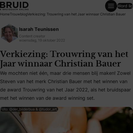
Word lid
Verkiezing: Trouwring van het Jaar winnaar Christian Bauer
Home
Trouwblog
Verkiezing: Trouwring van het Jaar winnaar Christian Bauer
Isarah Teunissen
Content creator
woensdag, 19 oktober 2022
Verkiezing: Trouwring van het
Jaar winnaar Christian Bauer
We mochten niet één, maar drie mensen blij maken! Zowel
We mochten niet één, maar drie mensen blij maken! Zowel 
Steven van het merk Christian Bauer met het winnen van
de award Trouwring van het Jaar 2022, als het bruidspaar
met het winnen van de award winning set.
Foto: @der_bilderbua & @tudor_art_