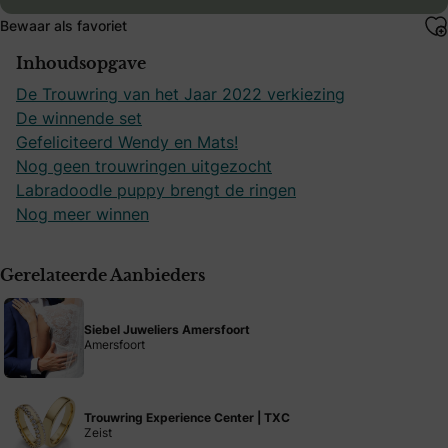
Bewaar als favoriet
Inhoudsopgave
De Trouwring van het Jaar 2022 verkiezing
De winnende set
Gefeliciteerd Wendy en Mats!
Nog geen trouwringen uitgezocht
Labradoodle puppy brengt de ringen
Nog meer winnen
Gerelateerde Aanbieders
Siebel Juweliers Amersfoort
Amersfoort
Trouwring Experience Center | TXC
Zeist