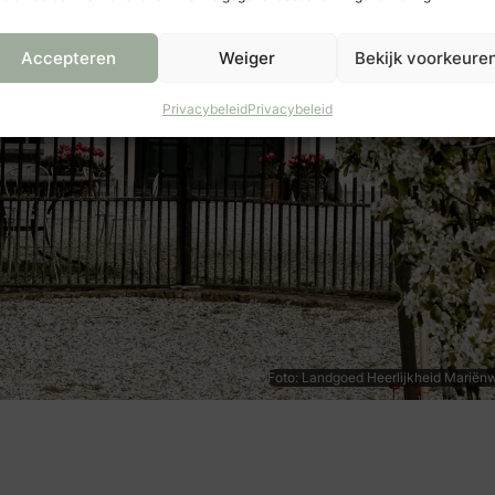
Accepteren
Weiger
Bekijk voorkeure
Privacybeleid
Privacybeleid
Foto: Landgoed Heerlijkheid Mariën