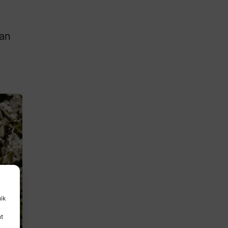
van
uik
nt