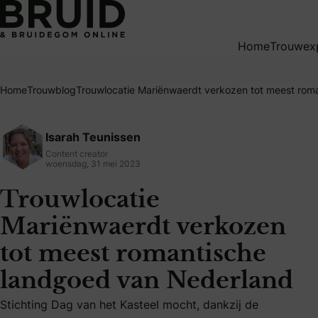
Trouwlocatie Mariënwaerdt verkozen tot meest romantisc
Home
Trouwex
Home
Trouwblog
Trouwlocatie Mariënwaerdt verkozen tot meest rom
Isarah Teunissen
Content creator
woensdag, 31 mei 2023
Trouwlocatie
Mariënwaerdt verkozen
tot meest romantische
landgoed van Nederland
Stichting Dag van het Kasteel mocht, dankzij de Vriendenlo
Stichting Dag van het Kasteel mocht, dankzij de