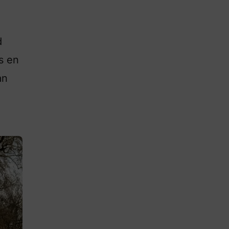
d
s en
an