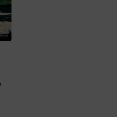
waerdt
t