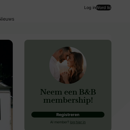
Log in
Word lid
Nieuws
Neem een B&B
membership!
Registreren
st romantische kasteel of landgoed van Nederland. De prijs
Al member?
log hier in