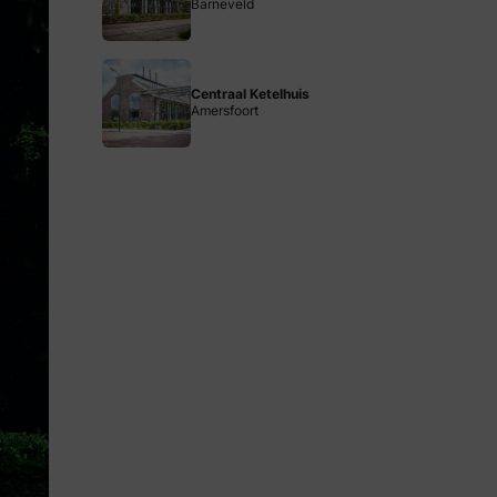
Barneveld
Centraal Ketelhuis
Amersfoort