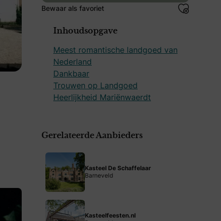
Bewaar als favoriet
Inhoudsopgave
Meest romantische landgoed van
Nederland
Dankbaar
Trouwen op Landgoed
Heerlijkheid Mariënwaerdt
Gerelateerde Aanbieders
Kasteel De Schaffelaar
Barneveld
Kasteelfeesten.nl