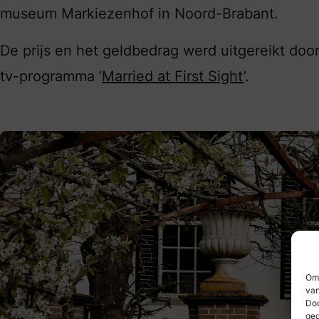
museum Markiezenhof in Noord-Brabant.
De prijs en het geldbedrag werd uitgereikt doo
tv-programma ‘
Married at First Sight
’.
Om 
van
Doo
ged