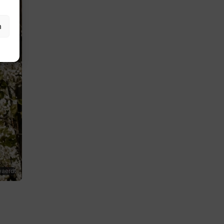
n
waerdt