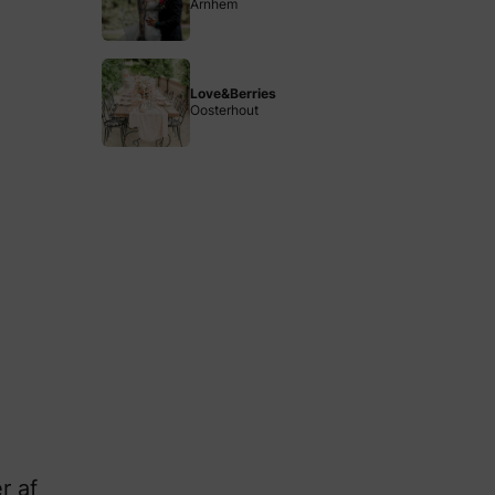
Arnhem
Love&Berries
Oosterhout
r af