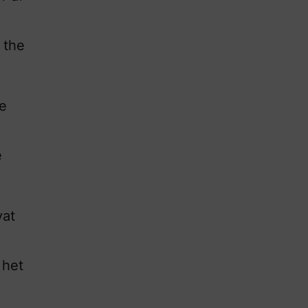
 the
le
e
vat
 het