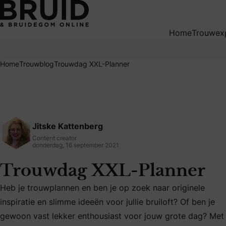
Trouwdag XXL-Planner
Home
Trouwex
Home
Trouwblog
Trouwdag XXL-Planner
Jitske Kattenberg
Content creator
donderdag, 16 september 2021
Trouwdag XXL-Planner
Heb je trouwplannen en ben je op zoek naar originele
inspiratie en slimme ideeën voor jullie bruiloft? Of ben je
Heb je trouwplannen en ben je op zoek naar originele insp
gewoon vast lekker enthousiast voor jouw grote dag? Met