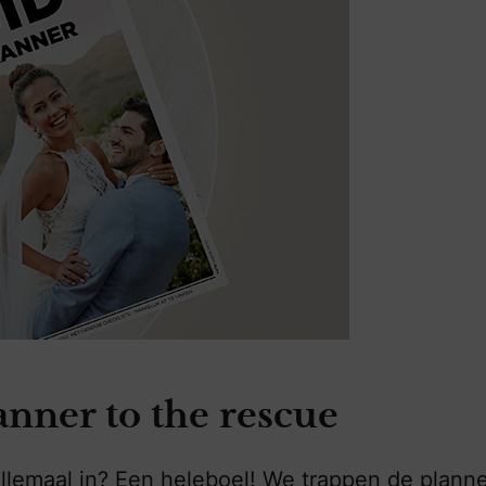
ner to the rescue
llemaal in? Een heleboel! We trappen de planne