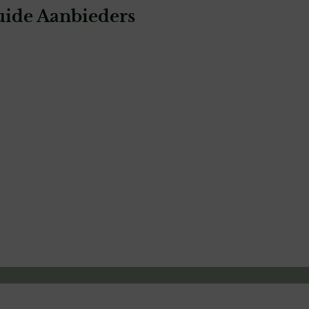
ide Aanbieders
 & Events
: Done! by Dien
ngs & Events
Done! by Dien
weddingplanner