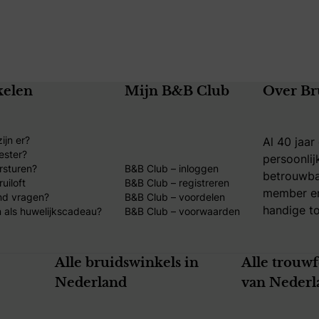
kelen
Mijn B&B Club
Over Br
ijn er?
Al 40 jaar
ester?
persoonlij
rsturen?
B&B Club – inloggen
betrouwba
uiloft
B&B Club – registreren
member en
nd vragen?
B&B Club – voordelen
handige to
 als huwelijkscadeau?
B&B Club – voorwaarden
Alle bruidswinkels in
Alle trouw
Nederland
van Nederl