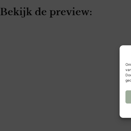
Bekijk de preview:
Om 
van
Doo
ged