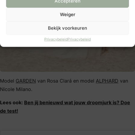
Accepteren
Weiger
Bekijk voorkeuren
Privacybeleid
Privacybeleid
Model
GARDEN
van Rosa Clará en model
ALPHARD
van
Nicole Milano.
Lees ook:
Ben jij benieuwd wat jouw droomjurk is? Doe
de test!