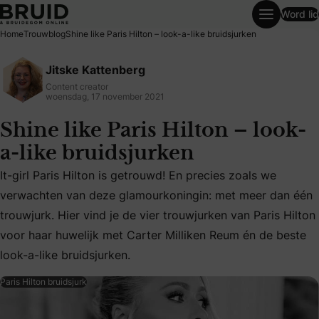
Word lid
Shine like Paris Hilton – look-a-like bruidsjurken
Home
Trouwblog
Shine like Paris Hilton – look-a-like bruidsjurken
Jitske Kattenberg
Content creator
woensdag, 17 november 2021
Shine like Paris Hilton – look-
a-like bruidsjurken
It-girl Paris Hilton is getrouwd! En precies zoals we
verwachten van deze glamourkoningin: met meer dan één
It-girl Paris Hilton is getrouwd! En precies zoals we verw
trouwjurk. Hier vind je de vier trouwjurken van Paris Hilton
voor haar huwelijk met Carter Milliken Reum én de beste
look-a-like bruidsjurken.
Paris Hilton bruidsjurk