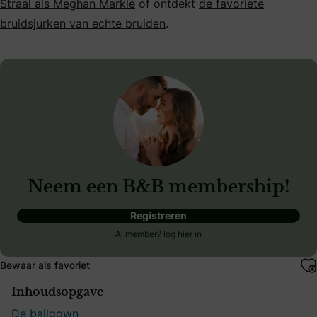
Straal als Meghan Markle
of ontdekt
de favoriete
bruidsjurken van echte bruiden
.
Neem een B&B membership!
Registreren
Al member?
log hier in
Bewaar als favoriet
Inhoudsopgave
De ballgown