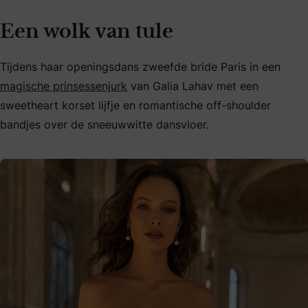
Een wolk van tule
Tijdens haar openingsdans zweefde bride Paris in een
magische prinsessenjurk
van Galia Lahav met een
sweetheart korset lijfje en romantische off-shoulder
bandjes over de sneeuwwitte dansvloer.