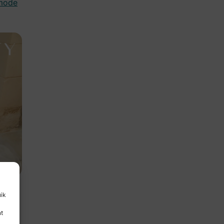
mode
uik
nt