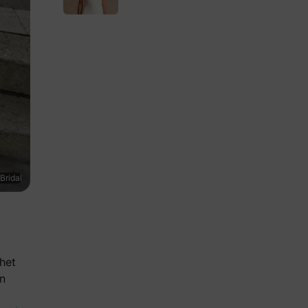
Bridal
 het
en