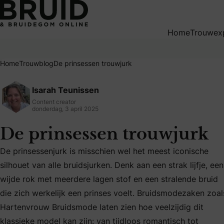
De prinsessen trouwjurk
Home
Trouwex
Home
Trouwblog
De prinsessen trouwjurk
Isarah Teunissen
Content creator
donderdag, 3 april 2025
De prinsessen trouwjurk
De prinsessenjurk is misschien wel het meest iconische
silhouet van alle bruidsjurken. Denk aan een strak lijfje, een
wijde rok met meerdere lagen stof en een stralende bruid
die zich werkelijk een prinses voelt. Bruidsmodezaken zoal
Hartenvrouw Bruidsmode laten zien hoe veelzijdig dit
De prinsessenjurk is misschien wel het meest iconische silh
klassieke model kan zijn: van tijdloos romantisch tot