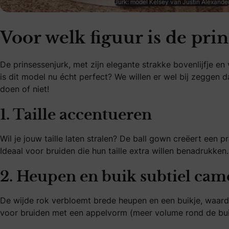
Jurk: model Kelsey van Justin Alexande
Voor welk figuur is de pri
De prinsessenjurk, met zijn elegante strakke bovenlijfje e
is dit model nu écht perfect? We willen er wel bij zeggen dat
doen of niet!
1. Taille accentueren
Wil je jouw taille laten stralen? De ball gown creëert een p
Ideaal voor bruiden die hun taille extra willen benadrukken.
2. Heupen en buik subtiel cam
De wijde rok verbloemt brede heupen en een buikje, waardo
voor bruiden met een appelvorm (meer volume rond de bui