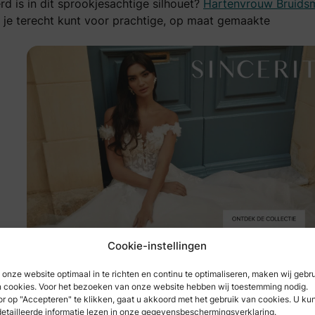
d is in dit sprookjesachtige silhouet?
Hartenvrouw Bruids
je terecht kunt voor prachtige, op maat gemaakte
Cookie-instellingen
onze website optimaal in te richten en continu te optimaliseren, maken wij gebr
ssenjurk
 cookies. Voor het bezoeken van onze website hebben wij toestemming nodig.
r op "Accepteren" te klikken, gaat u akkoord met het gebruik van cookies. U ku
etailleerde informatie lezen in onze gegevensbeschermingsverklaring.