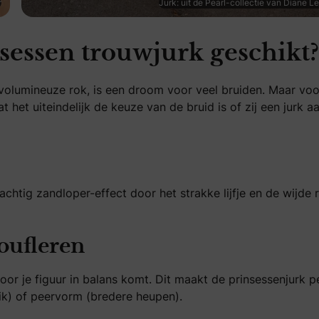
r
Jurk: uit de Pearl-collectie van Diane L
nsessen trouwjurk geschikt?
n volumineuze rok, is een droom voor veel bruiden. Maar voo
 het uiteindelijk de keuze van de bruid is of zij een jurk aa
rachtig zandloper-effect door het strakke lijfje en de wijde 
oufleren
or je figuur in balans komt. Dit maakt de prinsessenjurk p
k) of peervorm (bredere heupen).