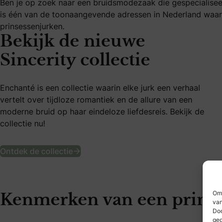
Ben je op zoek naar een bruidsmodezaak die gespecialiseer
is één van de toonaangevende adressen in Nederland waar 
prinsessenjurken.
Bekijk de nieuwe
Sincerity collectie
Enchanté is een collectie waarin elke jurk een verhaal
vertelt over tijdloze romantiek en de allure van een
moderne bruid op haar eindeloze liefdesreis. Bekijk de
collectie nu!
Bekijk de nieuwe Sincerity collectie
Ontdek de collectie
Om 
Kenmerken van een prinse
van
Doo
ged