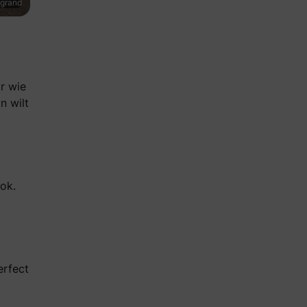
egrand
r wie
n wilt
rok.
erfect