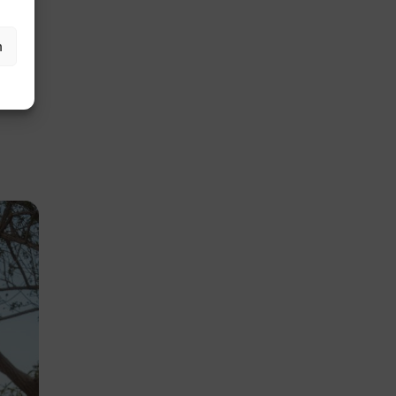
n
eloos