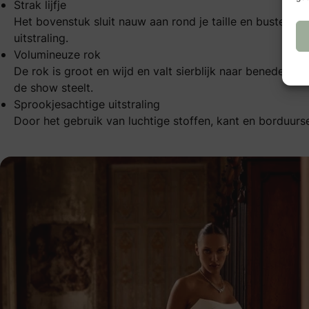
Strak lijfje
Het bovenstuk sluit nauw aan rond je taille en buste. D
uitstraling.
Volumineuze rok
De rok is groot en wijd en valt sierblijk naar beneden.
de show steelt.
Sprookjesachtige uitstraling
Door het gebruik van luchtige stoffen, kant en borduursel